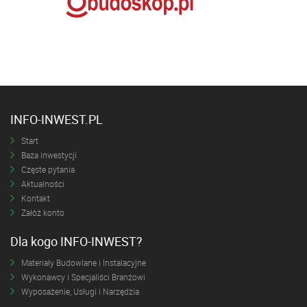
INFO-INWEST.PL
Start
Baza inwestycji
Częste pytania
Aktualności
Kontakt
Załóż konto
Dla kogo INFO-INWEST?
Materiały Budowlane i Instalacyjne
Wykonawcy i Specjaliści Branżowi
Wyposażenie, Usługi i Narzędzia