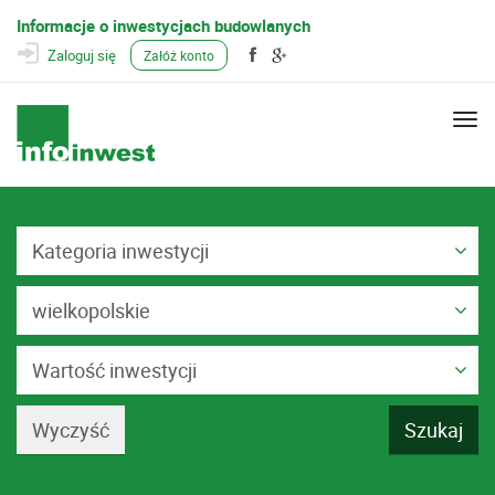
Informacje o inwestycjach budowlanych
Zaloguj się
Załóż konto
Togg
navi
Kategoria inwestycji
wielkopolskie
Wartość inwestycji