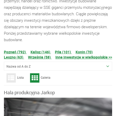
przemysł, handel oraz rolnictwo. Inwestycje budowlane
napędzają działający w SSE giganci przemysłu motoryzacyjnego
oraz producenci materiałów budowlanych. Ciągle powiększają
się obszary inwestycji mieszkaniowych dzięki z prężnie
działającym na terenie województwa firmowo deweloperskim.
Poniżej przedstawiamy wybrane wielkopolskie inwestycje
budowlane.
Poznań (792)
Kalisz (146)
Piła (101)
Konin (70)
Leszno (63)
Września (58)
Inne inwestycje w wielkopolskie >>
Nazwa od A do Z
Lista
Galeria
Hala produkcyjna Jarkop