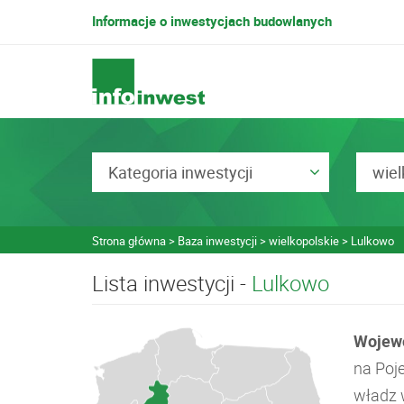
Informacje o inwestycjach budowlanych
Kategoria inwestycji
wiel
Strona główna
Baza inwestycji
wielkopolskie
Lulkowo
Lista inwestycji -
Lulkowo
Wojewó
na Poj
władz w