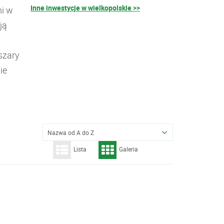
Inne inwestycje w wielkopolskie >>
i w
ją
szary
ie
Nazwa od A do Z
Lista
Galeria