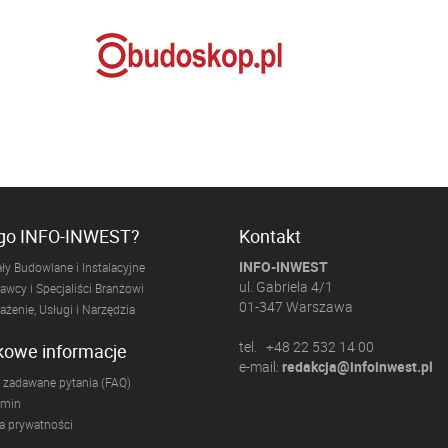
ogo INFO-INWEST?
Kontakt
INFO-INWEST
ły Budowlane i Instalacyjne
ul. Gabriela 4/1
wcy i Specjaliści Branżowi
01-347 Warszawa
żenie, Usługi i Narzędzia
tel. +48 22 532 14 00
kowe informacje
e-mail:
redakcja@infoinwest.pl
 zadawane pytania (FAQ)
amin
ka prywatności