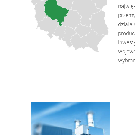
najwię
przemy
działa
produc
inwesty
wojewó
wybran