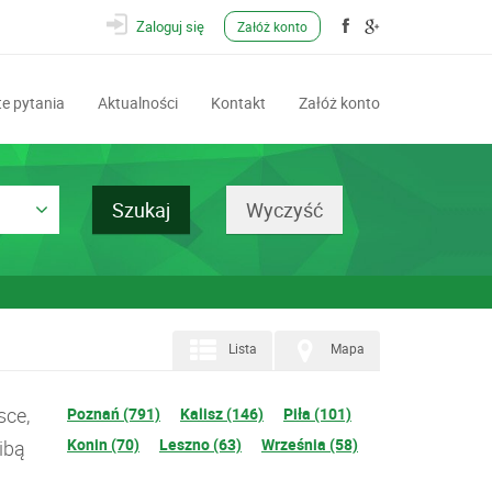
Zaloguj się
Załóż konto
e pytania
Aktualności
Kontakt
Załóż konto
Lista
Mapa
sce,
Poznań (791)
Kalisz (146)
Piła (101)
Konin (70)
Leszno (63)
Września (58)
ibą