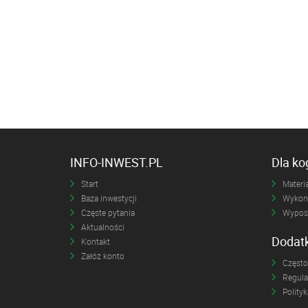
INFO-INWEST.PL
Dla k
Start
Materia
Baza inwestycji
Wykona
Częste pytania
Wyposa
Aktualności
Dodat
Kontakt
Załóż konto
Często
Regul
Polity