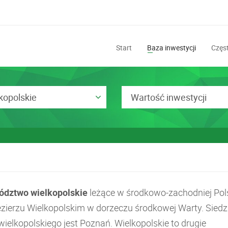
Start
Baza inwestycji
Częst
kopolskie
Wartość inwestycji
dztwo wielkopolskie
leżące w środkowo-zachodniej Pol
ezierzu Wielkopolskim w dorzeczu środkowej Warty. Siedz
ielkopolskiego jest Poznań. Wielkopolskie to drugie