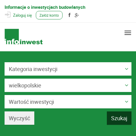
Informacje o inwestycjach budowlanych
Zaloguj się
Załóż konto
Togg
navi
Kategoria inwestycji
wielkopolskie
Wartość inwestycji