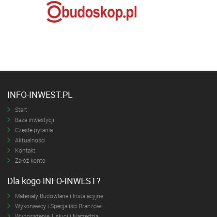
INFO-INWEST.PL
Start
Baza inwestycji
Częste pytania
Aktualności
Kontakt
Załóż konto
Dla kogo INFO-INWEST?
Materiały Budowlane i Instalacyjne
Wykonawcy i Specjaliści Branżowi
Wyposażenie, Usługi i Narzędzia