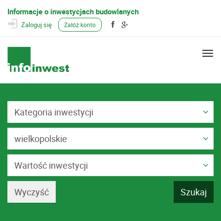
Informacje o inwestycjach budowlanych
Zaloguj się
Załóż konto
Togg
navi
Kategoria inwestycji
wielkopolskie
Wartość inwestycji