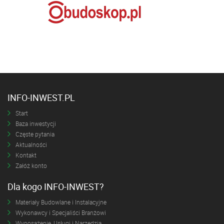
INFO-INWEST.PL
Start
Baza inwestycji
Częste pytania
Aktualności
Kontakt
Załóż konto
Dla kogo INFO-INWEST?
Materiały Budowlane i Instalacyjne
Wykonawcy i Specjaliści Branżowi
Wyposażenie, Usługi i Narzędzia