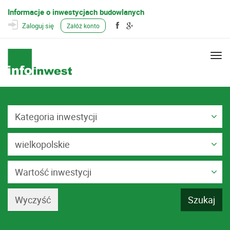
Informacje o inwestycjach budowlanych
Zaloguj się
Załóż konto
Togg
navi
Kategoria inwestycji
wielkopolskie
Wartość inwestycji