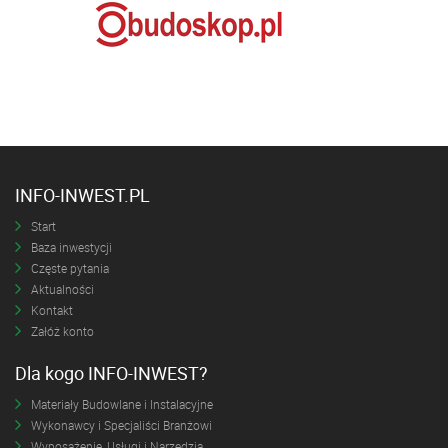
INFO-INWEST.PL
Start
Baza inwestycji
Częste pytania
Aktualności
Kontakt
Załóż konto
Dla kogo INFO-INWEST?
Materiały Budowlane i Instalacyjne
Wykonawcy i Specjaliści Branżowi
Wyposażenie, Usługi i Narzędzia