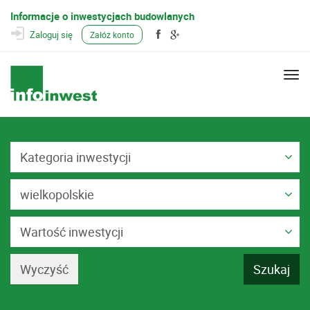
Informacje o inwestycjach budowlanych
Zaloguj się
Załóż konto
Togg
navi
Kategoria inwestycji
wielkopolskie
Wartość inwestycji