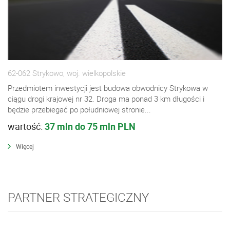
62-062 Strykowo, woj. wielkopolskie
Przedmiotem inwestycji jest budowa obwodnicy Strykowa w
ciągu drogi krajowej nr 32. Droga ma ponad 3 km długości i
będzie przebiegać po południowej stronie...
wartość:
37 mln do 75 mln PLN
Więcej
PARTNER STRATEGICZNY