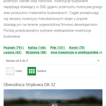
przemysł, handel oraz rolnictwo. Inwestycje budowlane
napędzają działający w SSE giganci przemysłu motoryzacyjnego
oraz producenci materiałów budowlanych. Ciągle powiększają
się obszary inwestycji mieszkaniowych dzięki z prężnie
działającym na terenie województwa firmowo deweloperskim.
Poniżej przedstawiamy wybrane wielkopolskie inwestycje
budowlane.
Poznań (791)
Kalisz (146)
Piła (101)
Konin (70)
Leszno (63)
Września (58)
Inne inwestycje w wielkopolskie >>
Nazwa od A do Z
Lista
Galeria
Obwodnica Strykowa DK 32