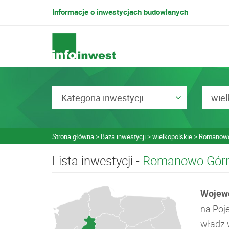
Informacje o inwestycjach budowlanych
Kategoria inwestycji
wiel
Strona główna
Baza inwestycji
wielkopolskie
Romanowo
Lista inwestycji -
Romanowo Gór
Wojewó
na Poj
władz w