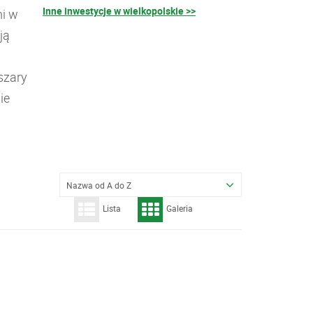
Inne inwestycje w wielkopolskie >>
i w
ją
szary
ie
Nazwa od A do Z
Lista
Galeria