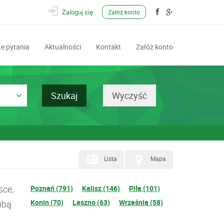
Zaloguj się
Załóż konto
e pytania
Aktualności
Kontakt
Załóż konto
Lista
Mapa
sce,
Poznań (791)
Kalisz (146)
Piła (101)
Konin (70)
Leszno (63)
Września (58)
ibą