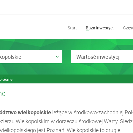
Start
Baza inwestycji
Częst
kopolskie
Wartość inwestycji
 Górne
ne
dztwo wielkopolskie
leżące w środkowo-zachodniej Pol
ezierzu Wielkopolskim w dorzeczu środkowej Warty. Siedz
ielkopolskiego jest Poznań. Wielkopolskie to drugie