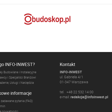
ogo INFO-INWEST?
Kontakt
INFO-INWEST
ły Budowlane i Instalacyjne
ul. Gabriela 4/1
wcy i Specjaliści Branżowi
01-347 Warszawa
żenie, Usługi i Narzędzia
tel. +48 22 532 14 00
kowe informacje
e-mail:
redakcja@infoinwest.pl
 zadawane pytania (FAQ)
amin
ka prywatności