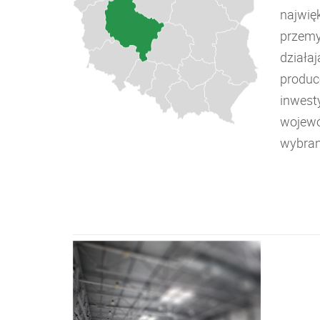
najwię
przemy
działa
produc
inwesty
wojewó
wybran