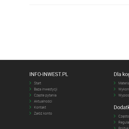
INFO-INWEST.PL
Dla k
Start
Materia
Baza inwestycji
Wykona
Częste pytania
Wyposa
Aktualności
Dodat
Kontakt
Załóż konto
Często
Regul
Polity