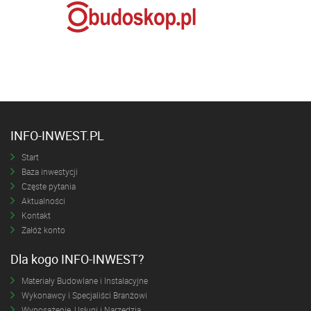
INFO-INWEST.PL
Start
Baza inwestycji
Częste pytania
Aktualności
Kontakt
Załóż konto
Dla kogo INFO-INWEST?
Materiały Budowlane i Instalacyjne
Wykonawcy i Specjaliści Branżowi
Wyposażenie, Usługi i Narzędzia