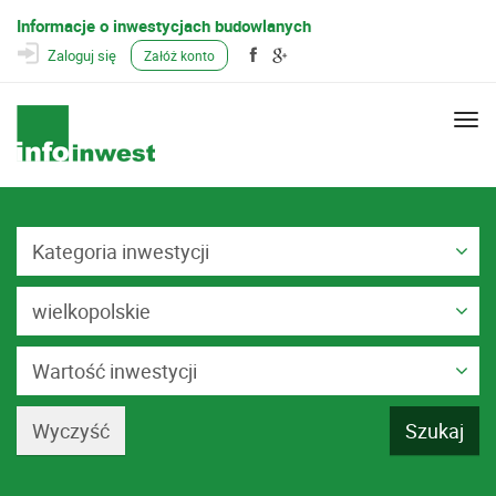
Informacje o inwestycjach budowlanych
Zaloguj się
Załóż konto
Togg
navi
Kategoria inwestycji
wielkopolskie
Wartość inwestycji