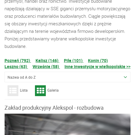
przemysł, handel oraz rolnictwo. Inwestycje budowlane
napędzają działający w SSE giganci przemysłu motoryzacyjnego
oraz producenci materiałów budowlanych. Ciągle powiększają
się obszary inwestycji mieszkaniowych dzięki z prężnie
działającym na terenie województwa firmowo deweloperskim.
Poniżej przedstawiamy wybrane wielkopolskie inwestycje
budowlane.
Poznań (792)
Kalisz (146)
Piła (101)
Konin (70)
Leszno (63)
Września (58)
Inne inwestycje w wielkopolskie >>
Nazwa od A do Z
Lista
Galeria
Zakład produkcyjny Alekspol - rozbudowa