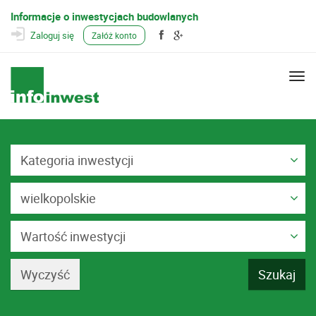
Informacje o inwestycjach budowlanych
Zaloguj się
Załóż konto
Togg
navi
Kategoria inwestycji
wielkopolskie
Wartość inwestycji