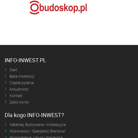
INFO-INWEST.PL
Start
Baza inwestycji
Częste pytania
Aktualności
Kontakt
Załóż konto
Dla kogo INFO-INWEST?
Materiały Budowlane i Instalacyjne
Wykonawcy i Specjaliści Branżowi
Wyposażenie, Usługi i Narzędzia