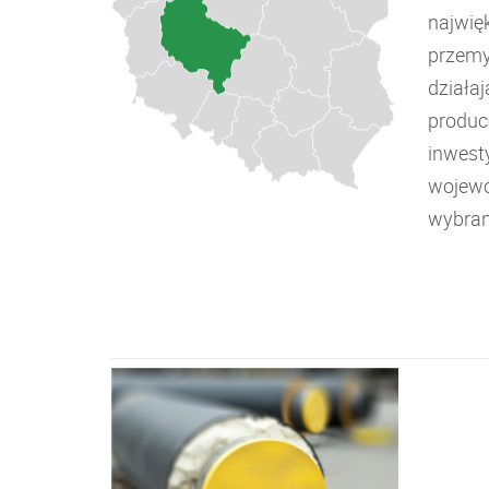
najwię
przemy
działa
produc
inwesty
wojewó
wybran