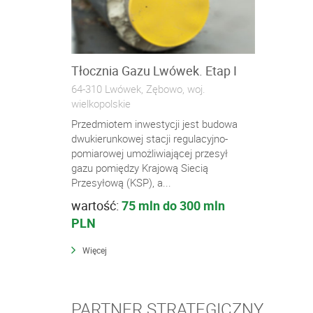
Tłocznia Gazu Lwówek. Etap I
64-310 Lwówek, Zębowo, woj.
wielkopolskie
Przedmiotem inwestycji jest budowa
dwukierunkowej stacji regulacyjno-
pomiarowej umożliwiającej przesył
gazu pomiędzy Krajową Siecią
Przesyłową (KSP), a...
wartość:
75 mln do 300 mln
PLN
Więcej
PARTNER STRATEGICZNY