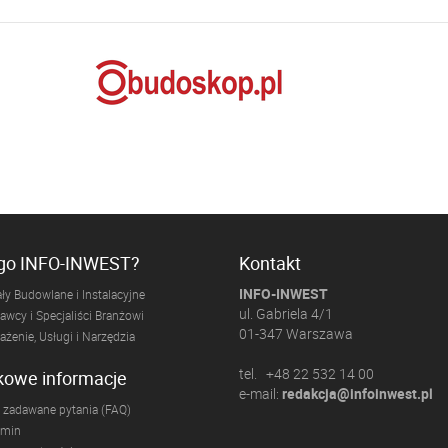
ogo INFO-INWEST?
Kontakt
INFO-INWEST
ły Budowlane i Instalacyjne
ul. Gabriela 4/1
wcy i Specjaliści Branżowi
01-347 Warszawa
żenie, Usługi i Narzędzia
tel. +48 22 532 14 00
kowe informacje
e-mail:
redakcja@infoinwest.pl
 zadawane pytania (FAQ)
amin