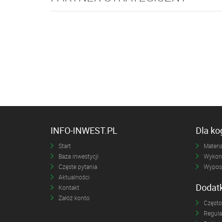
INFO-INWEST.PL
Dla k
Start
Materia
Baza inwestycji
Wykona
Częste pytania
Wyposa
Aktualności
Dodat
Kontakt
Załóż konto
Często
Regul