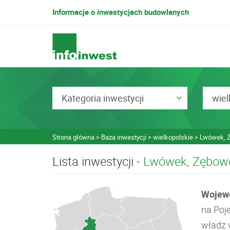
Informacje o inwestycjach budowlanych
Kategoria inwestycji
wiel
Strona główna
Baza inwestycji
wielkopolskie
Lwówek, 
Lista inwestycji -
Lwówek, Zębow
Wojewó
na Poj
władz w