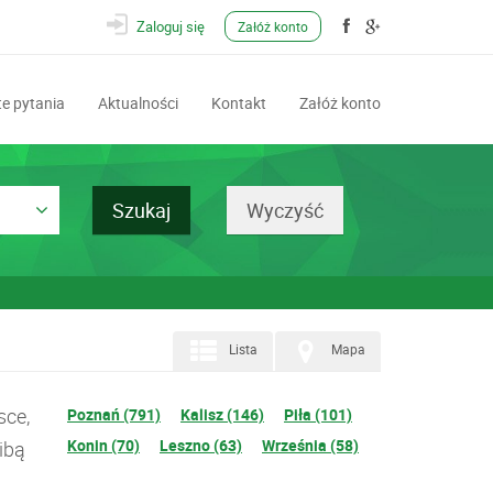
Zaloguj się
Załóż konto
e pytania
Aktualności
Kontakt
Załóż konto
Lista
Mapa
sce,
Poznań (791)
Kalisz (146)
Piła (101)
Konin (70)
Leszno (63)
Września (58)
ibą