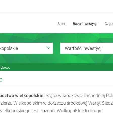
Start
Baza inwestycji
Częst
kopolskie
Wartość inwestycji
Zębowo
o
dztwo wielkopolskie
leżące w środkowo-zachodniej Pol
ezierzu Wielkopolskim w dorzeczu środkowej Warty. Siedz
ielkopolskiego jest Poznań. Wielkopolskie to drugie