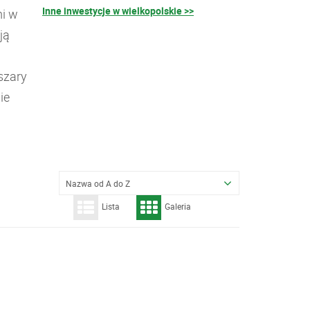
Inne inwestycje w wielkopolskie >>
i w
ją
szary
ie
Nazwa od A do Z
Lista
Galeria