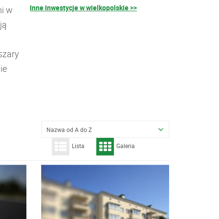
Inne inwestycje w wielkopolskie >>
i w
ją
szary
ie
Nazwa od A do Z
Lista
Galeria