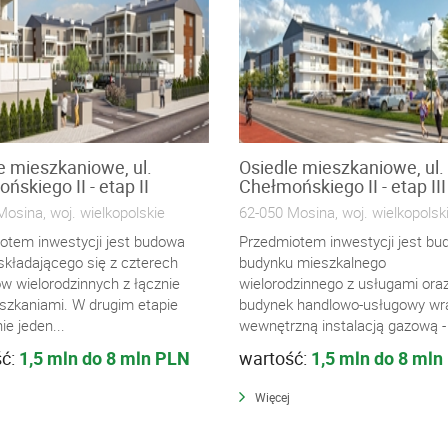
e mieszkaniowe, ul.
Osiedle mieszkaniowe, ul.
ńskiego II - etap II
Chełmońskiego II - etap III
osina, woj. wielkopolskie
62-050 Mosina, woj. wielkopolsk
otem inwestycji jest budowa
Przedmiotem inwestycji jest b
składającego się z czterech
budynku mieszkalnego
w wielorodzinnych z łącznie
wielorodzinnego z usługami ora
szkaniami. W drugim etapie
budynek handlowo-usługowy wr
e jeden...
wewnętrzną instalacją gazową - I
ść:
1,5 mln do 8 mln PLN
wartość:
1,5 mln do 8 mln
Więcej