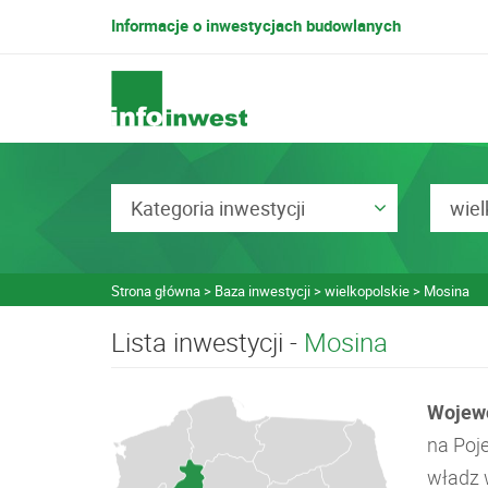
Informacje o inwestycjach budowlanych
Kategoria inwestycji
wiel
Strona główna
Baza inwestycji
wielkopolskie
Mosina
Lista inwestycji -
Mosina
Wojewó
na Poj
władz w