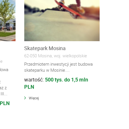
Skatepark Mosina
62-050 Mosina, woj. wielkopolskie
ie
Przedmiotem inwestycji jest budowa
udowa
skateparku w Mosinie....
wartość:
500 tys. do 1,5 mln
z
PLN
az z
II...
Więcej
 PLN