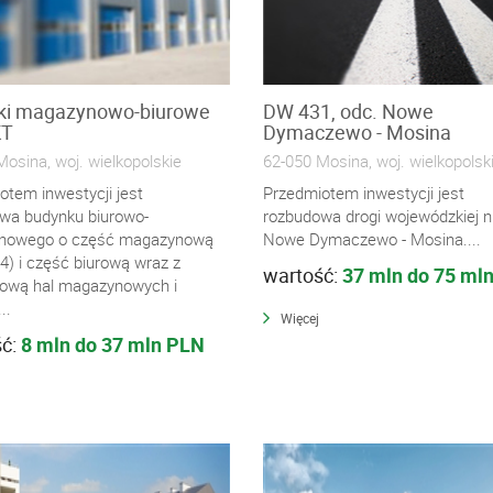
ki magazynowo-biurowe
DW 431, odc. Nowe
KT
Dymaczewo - Mosina
osina, woj. wielkopolskie
62-050 Mosina, woj. wielkopolsk
otem inwestycji jest
Przedmiotem inwestycji jest
wa budynku biurowo-
rozbudowa drogi wojewódzkiej n
nowego o część magazynową
Nowe Dymaczewo - Mosina....
 4) i część biurową wraz z
wartość:
37 mln do 75 ml
ową hal magazynowych i
..
Więcej
ść:
8 mln do 37 mln PLN