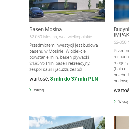
Basen Mosina
Budyn
IMPA
62-050 Mosina, woj. wielkopolskie
62-050 M
Przedmiotem inwestycji jest budowa
Przedmi
basenu w Mosinie. W obiekcie
rozbudo
powstanie m.in. basen pływacki
magazy
24,95mx14m, basen rekreacyjny,
(hala nr
zespół saun i jacuzzi, zespół...
przebud
wartość:
8 mln do 37 mln PLN
budową.
warto
Więcej
Więcej