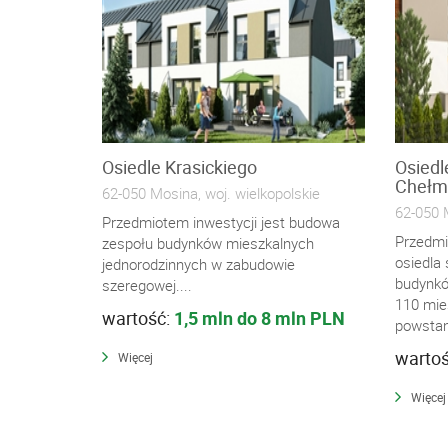
Osiedle Krasickiego
Osiedl
Chełmo
62-050 Mosina, woj. wielkopolskie
62-050 M
Przedmiotem inwestycji jest budowa
Przedmi
zespołu budynków mieszkalnych
osiedla 
jednorodzinnych w zabudowie
budynkó
szeregowej....
110 mie
wartość:
1,5 mln do 8 mln PLN
powstani
warto
Więcej
Więcej