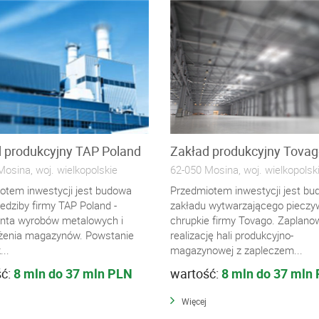
 produkcyjny TAP Poland
Zakład produkcyjny Tova
osina, woj. wielkopolskie
62-050 Mosina, woj. wielkopolsk
otem inwestycji jest budowa
Przedmiotem inwestycji jest b
edziby firmy TAP Poland -
zakładu wytwarzającego pieczy
nta wyrobów metalowych i
chrupkie firmy Tovago. Zaplan
enia magazynów. Powstanie
realizację hali produkcyjno-
..
magazynowej z zapleczem...
ść:
8 mln do 37 mln PLN
wartość:
8 mln do 37 mln
Więcej