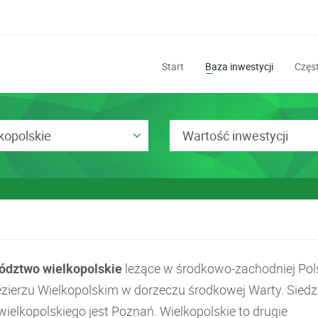
Start
Baza inwestycji
Częst
kopolskie
Wartość inwestycji
dztwo wielkopolskie
leżące w środkowo-zachodniej Pol
ezierzu Wielkopolskim w dorzeczu środkowej Warty. Siedz
ielkopolskiego jest Poznań. Wielkopolskie to drugie