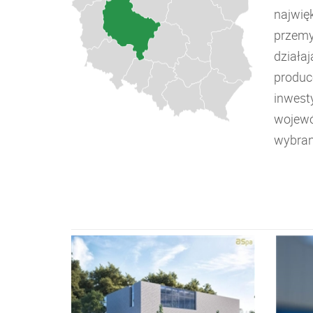
najwię
przemy
działa
produc
inwesty
wojewó
wybran