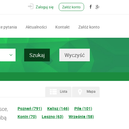
Zaloguj się
Załóż konto
e pytania
Aktualności
Kontakt
Załóż konto
Lista
Mapa
sce,
Poznań (791)
Kalisz (146)
Piła (101)
Konin (70)
Leszno (63)
Września (58)
ibą