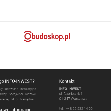
ogo INFO-INWEST?
Kontakt
INFO-INWEST
ły Budowlane i Instalacyjne
ul. Gabriela 4/1
wcy i Specjaliści Branżowi
01-347 Warszawa
żenie, Usługi i Narzędzia
tel. +48 22 532 14 00
kowe informacje