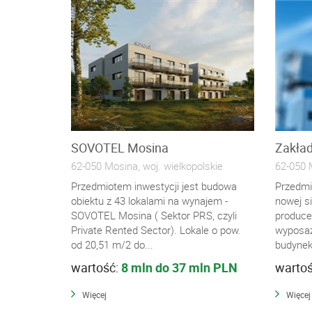
SOVOTEL Mosina
Zakład
62-050 Mosina, woj. wielkopolskie
62-050 M
Przedmiotem inwestycji jest budowa
Przedmi
obiektu z 43 lokalami na wynajem -
nowej si
SOVOTEL Mosina ( Sektor PRS, czyli
produce
Private Rented Sector). Lokale o pow.
wyposaż
od 20,51 m/2 do...
budynek.
wartość:
8 mln do 37 mln PLN
warto
Więcej
Więcej