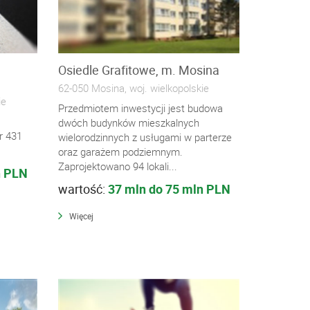
Osiedle Grafitowe, m. Mosina
62-050 Mosina, woj. wielkopolskie
ie
Przedmiotem inwestycji jest budowa
dwóch budynków mieszkalnych
r 431
wielorodzinnych z usługami w parterze
oraz garażem podziemnym.
Zaprojektowano 94 lokali...
n PLN
wartość:
37 mln do 75 mln PLN
Więcej