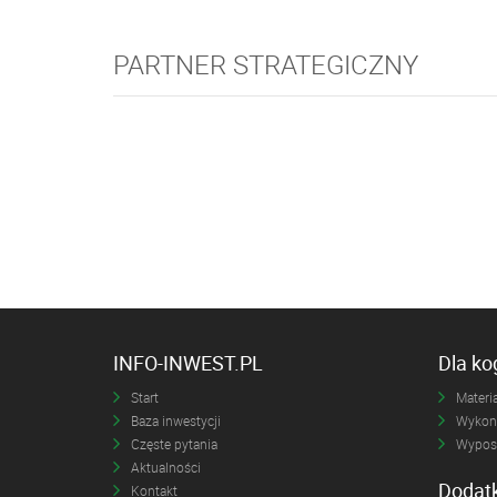
PARTNER STRATEGICZNY
INFO-INWEST.PL
Dla k
Start
Materia
Baza inwestycji
Wykona
Częste pytania
Wyposa
Aktualności
Dodat
Kontakt