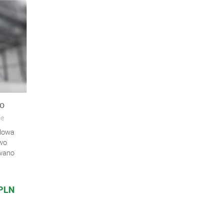
go
ie
udowa
wo
owano
 PLN