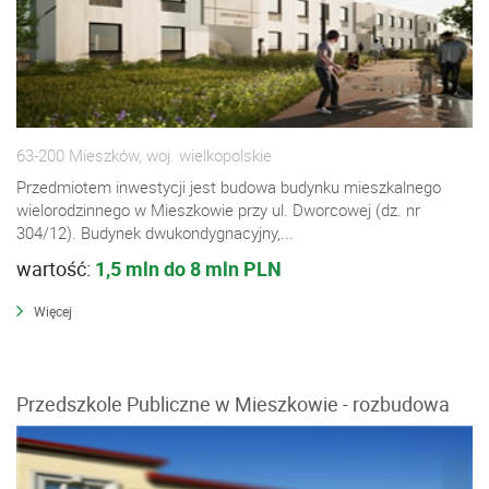
63-200 Mieszków, woj. wielkopolskie
Przedmiotem inwestycji jest budowa budynku mieszkalnego
wielorodzinnego w Mieszkowie przy ul. Dworcowej (dz. nr
304/12). Budynek dwukondygnacyjny,...
wartość:
1,5 mln do 8 mln PLN
Więcej
Przedszkole Publiczne w Mieszkowie - rozbudowa