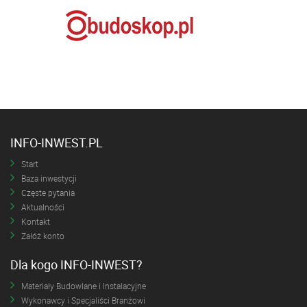
INFO-INWEST.PL
Start
Baza inwestycji
Częste pytania
Aktualności
Kontakt
Załóż konto
Dla kogo INFO-INWEST?
Materiały Budowlane i Instalacyjne
Wykonawcy i Specjaliści Branżowi