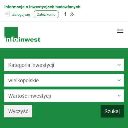
Informacje o inwestycjach budowlanych
Zaloguj się
Załóż konto
Togg
navi
Kategoria inwestycji
wielkopolskie
Wartość inwestycji