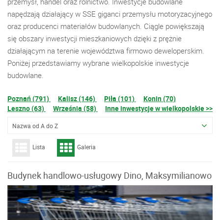
przemysł, handel oraz rolnictwo. Inwestycje budowlane
napędzają działający w SSE giganci przemysłu motoryzacyjnego
oraz producenci materiałów budowlanych. Ciągle powiększają
się obszary inwestycji mieszkaniowych dzięki z prężnie
działającym na terenie województwa firmowo deweloperskim.
Poniżej przedstawiamy wybrane wielkopolskie inwestycje
budowlane.
Poznań (791)
Kalisz (146)
Piła (101)
Konin (70)
Leszno (63)
Września (58)
Inne inwestycje w wielkopolskie >>
Nazwa od A do Z
Lista
Galeria
Budynek handlowo-usługowy Dino, Maksymilianowo