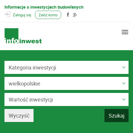
Informacje o inwestycjach budowlanych
Zaloguj się
Załóż konto
Togg
navi
Kategoria inwestycji
wielkopolskie
Wartość inwestycji