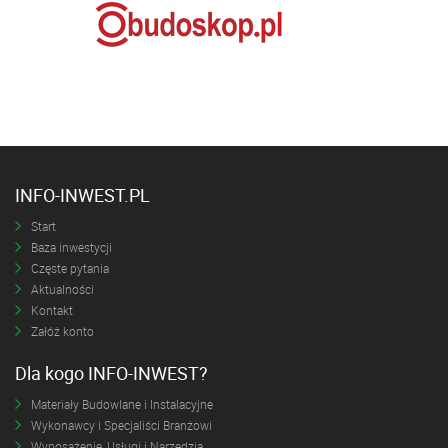
INFO-INWEST.PL
Start
Baza inwestycji
Częste pytania
Aktualności
Kontakt
Załóż konto
Dla kogo INFO-INWEST?
Materiały Budowlane i Instalacyjne
Wykonawcy i Specjaliści Branżowi
Wyposażenie, Usługi i Narzędzia