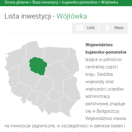
Strona główna
Baza inwestycji
kujawsko-pomorskie
Wójtówka
Lista inwestycji -
Wójtówka
Lista
Mapa
Województwo
kujawsko-pomorskie
leżące w północno-
centralnej części
kraju. Siedziba
wojewody oraz
większości urzędów
administracji
państwowej znajduje
się w Bydgoszczy.
Województwo stawia
na inwestycje zagraniczne, w szczególności w zakresie badań i