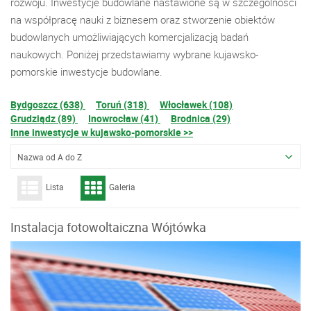
rozwoju. Inwestycje budowlane nastawione są w szczególności
na współpracę nauki z biznesem oraz stworzenie obiektów
budowlanych umożliwiających komercjalizacją badań
naukowych. Poniżej przedstawiamy wybrane kujawsko-
pomorskie inwestycje budowlane.
Bydgoszcz (638)
Toruń (318)
Włocławek (108)
Grudziądz (89)
Inowrocław (41)
Brodnica (29)
Inne inwestycje w kujawsko-pomorskie >>
Nazwa od A do Z
Lista
Galeria
Instalacja fotowoltaiczna Wójtówka