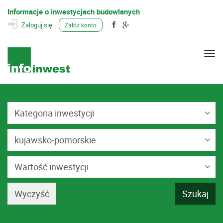
Informacje o inwestycjach budowlanych
Zaloguj się
Załóż konto
Togg
navi
Kategoria inwestycji
kujawsko-pomorskie
Wartość inwestycji