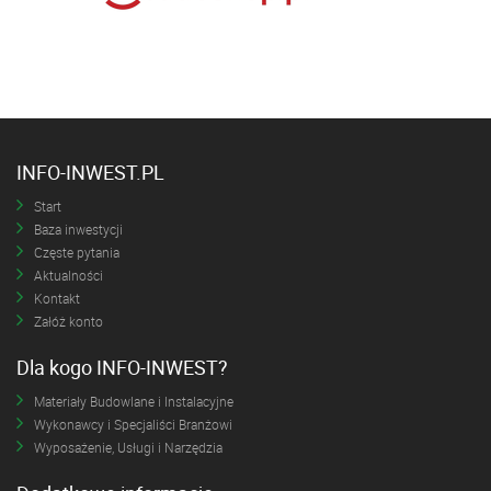
INFO-INWEST.PL
Start
Baza inwestycji
Częste pytania
Aktualności
Kontakt
Załóż konto
Dla kogo INFO-INWEST?
Materiały Budowlane i Instalacyjne
Wykonawcy i Specjaliści Branżowi
Wyposażenie, Usługi i Narzędzia