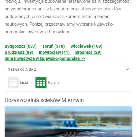
rozwoju. Inwestycje budowlane nastawione są w szczególności
na współpracę nauki z biznesem oraz stworzenie obiektów
budowlanych umożliwiających komercjalizacją badań
naukowych. Poniżej przedstawiamy wybrane kujawsko-
pomorskie inwestycje budowlane.
Bydgoszcz (637)
Toruń (318)
Włocławek (108)
Grudziądz (89)
Inowrocław (41)
Brodnica (29)
Inne inwestycje w kujawsko-pomorskie >>
Nazwa od A do Z
Lista
Galeria
Oczyszczalnia ścieków Mierzwin