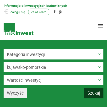
Informacje o inwestycjach budowlanych
Zaloguj się
Załóż konto
Togg
navi
Kategoria inwestycji
kujawsko-pomorskie
Wartość inwestycji