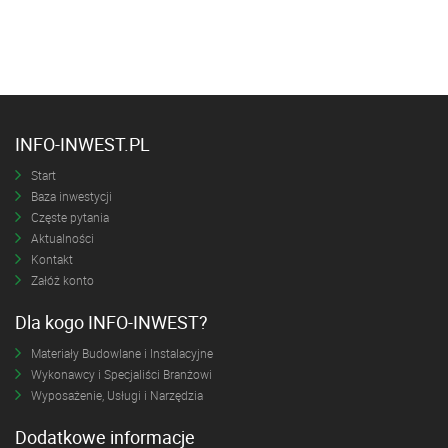
INFO-INWEST.PL
Start
Baza inwestycji
Częste pytania
Aktualności
Kontakt
Załóż konto
Dla kogo INFO-INWEST?
Materiały Budowlane i Instalacyjne
Wykonawcy i Specjaliści Branżowi
Wyposażenie, Usługi i Narzędzia
Dodatkowe informacje