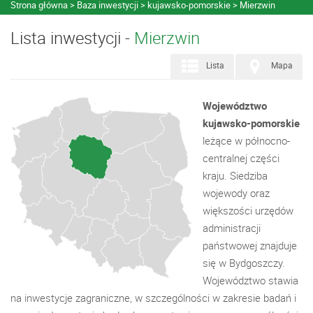
Strona główna
Baza inwestycji
kujawsko-pomorskie
Mierzwin
Lista inwestycji -
Mierzwin
Lista
Mapa
Województwo
kujawsko-pomorskie
leżące w północno-
centralnej części
kraju. Siedziba
wojewody oraz
większości urzędów
administracji
państwowej znajduje
się w Bydgoszczy.
Województwo stawia
na inwestycje zagraniczne, w szczególności w zakresie badań i