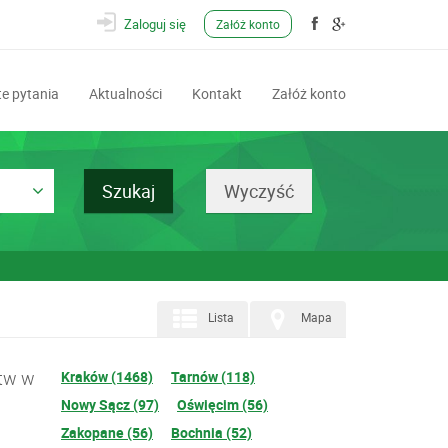
Zaloguj się
Załóż konto
e pytania
Aktualności
Kontakt
Załóż konto
Lista
Mapa
ztw w
Kraków (1468)
Tarnów (118)
Nowy Sącz (97)
Oświęcim (56)
Zakopane (56)
Bochnia (52)