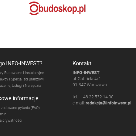
ogo INFO-INWEST?
Kontakt
INFO-INWEST
ły Budowlane i Instalacyjne
ul. Gabriela 4/1
wcy i Specjaliści Branżowi
01-347 Warszawa
żenie, Usługi i Narzędzia
tel. +48 22 532 14 00
kowe informacje
e-mail:
redakcja@infoinwest.pl
 zadawane pytania (FAQ)
amin
ka prywatności