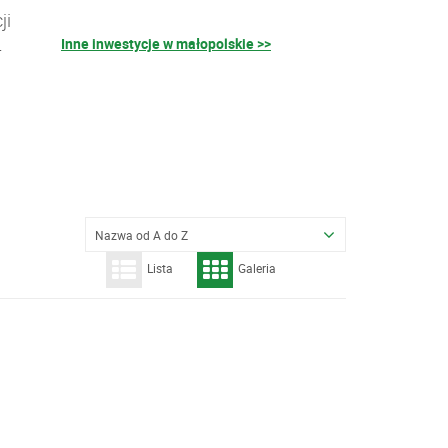
ji
Inne inwestycje w małopolskie >>
–
Nazwa od A do Z
Lista
Galeria