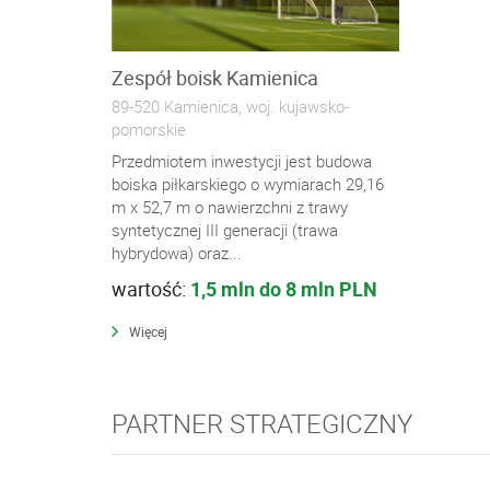
Zespół boisk Kamienica
89-520 Kamienica, woj. kujawsko-
pomorskie
Przedmiotem inwestycji jest budowa
boiska piłkarskiego o wymiarach 29,16
m x 52,7 m o nawierzchni z trawy
syntetycznej III generacji (trawa
hybrydowa) oraz...
wartość:
1,5 mln do 8 mln PLN
Więcej
PARTNER STRATEGICZNY