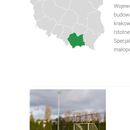
Wojewó
budowa
krakow
Istotn
Specja
małopo