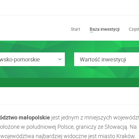
Start
Baza inwestycji
Częst
awsko-pomorskie
Wartość inwestycji
ództwo małopolskie
jest jednym z mniejszych wojewód
 położone w południowej Polsce, graniczy ze Słowacją. Na
e województwa najbardziej widoczne jest miasto Kraków.