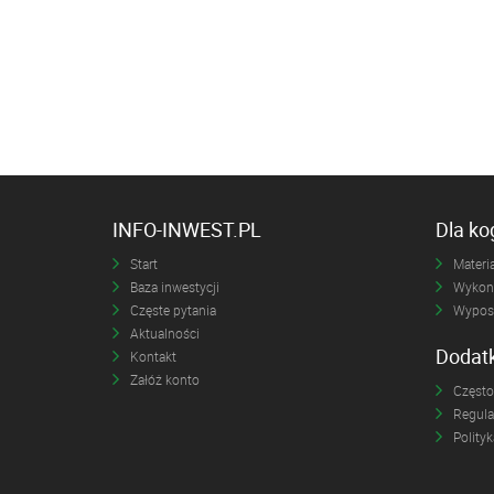
INFO-INWEST.PL
Dla k
Start
Materia
Baza inwestycji
Wykona
Częste pytania
Wyposa
Aktualności
Dodat
Kontakt
Załóż konto
Często
Regul
Polity