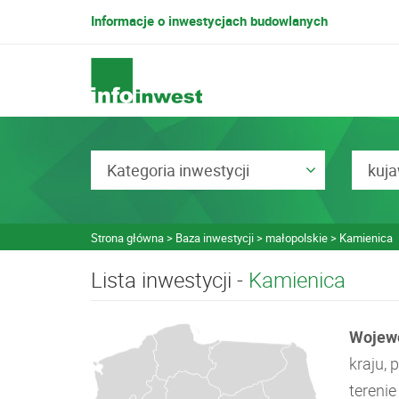
Informacje o inwestycjach budowlanych
Kategoria inwestycji
kuj
Strona główna
Baza inwestycji
małopolskie
Kamienica
Lista inwestycji -
Kamienica
Wojew
kraju,
tereni