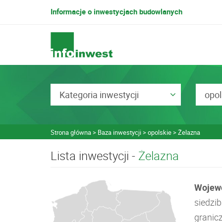
Informacje o inwestycjach budowlanych
Kategoria inwestycji
opol
Strona główna
Baza inwestycji
opolskie
Żelazna
Lista inwestycji -
Żelazna
Wojewó
siedzi
granicz