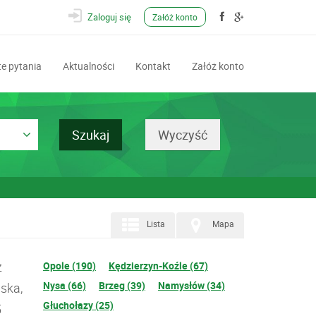
Zaloguj się
Załóż konto
e pytania
Aktualności
Kontakt
Załóż konto
Lista
Mapa
z
Opole (190)
Kędzierzyn-Koźle (67)
Nysa (66)
Brzeg (39)
Namysłów (34)
ska,
Głuchołazy (25)
5