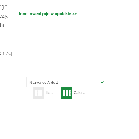
ego
Inne inwestycje w opolskie >>
czy.
Na
niżej
Nazwa od A do Z
Lista
Galeria