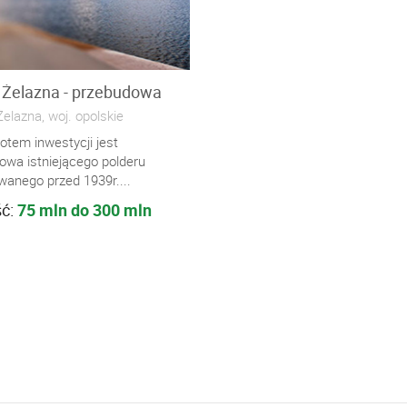
 Żelazna - przebudowa
elazna, woj. opolskie
otem inwestycji jest
owa istniejącego polderu
anego przed 1939r....
ść:
75 mln do 300 mln