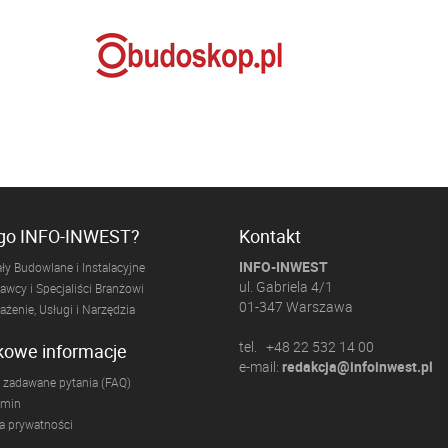
ogo INFO-INWEST?
Kontakt
INFO-INWEST
ły Budowlane i Instalacyjne
ul. Gabriela 4/1
wcy i Specjaliści Branżowi
01-347 Warszawa
żenie, Usługi i Narzędzia
tel. +48 22 532 14 00
kowe informacje
e-mail:
redakcja@infoinwest.pl
 zadawane pytania (FAQ)
amin
ka prywatności