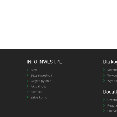
INFO-INWEST.PL
Dla k
Start
Materia
Baza inwestycji
Wykona
Częste pytania
Wyposa
Aktualności
Dodat
Kontakt
Załóż konto
Często
Regul
Polity