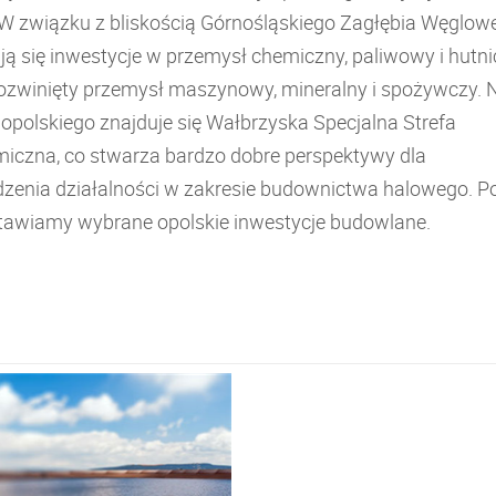
 W związku z bliskością Górnośląskiego Zagłębia Węglow
ją się inwestycje w przemysł chemiczny, paliwowy i hutni
 rozwinięty przemysł maszynowy, mineralny i spożywczy. 
 opolskiego znajduje się Wałbrzyska Specjalna Strefa
iczna, co stwarza bardzo dobre perspektywy dla
zenia działalności w zakresie budownictwa halowego. Po
tawiamy wybrane opolskie inwestycje budowlane.