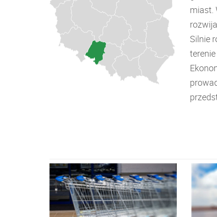
miast.
rozwija
Silnie
terenie
Ekonom
prowad
przeds