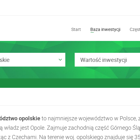
Start
Baza inwestycji
Częst
skie
Wartość inwestycji
dztwo opolskie
to najmniejsze województwo w Polsce, 
bą władz jest Opole. Zajmuje zachodnią część Górnego Ślą
ąc z Czechami. Na terenie woj. opolskiego znajduje się 3