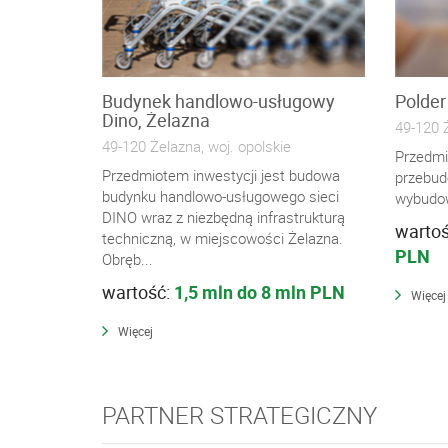
Budynek handlowo-usługowy
Polder
Dino, Żelazna
49-120 Ż
49-120 Żelazna, woj. opolskie
Przedmi
Przedmiotem inwestycji jest budowa
przebud
budynku handlowo-usługowego sieci
wybudow
DINO wraz z niezbędną infrastrukturą
warto
techniczną, w miejscowości Żelazna.
PLN
Obręb...
wartość:
1,5 mln do 8 mln PLN
Więcej
Więcej
PARTNER STRATEGICZNY