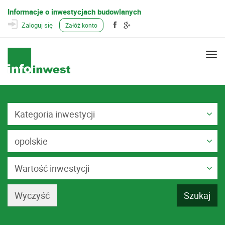
Informacje o inwestycjach budowlanych
Zaloguj się
Załóż konto
Togg
navi
Kategoria inwestycji
opolskie
Wartość inwestycji