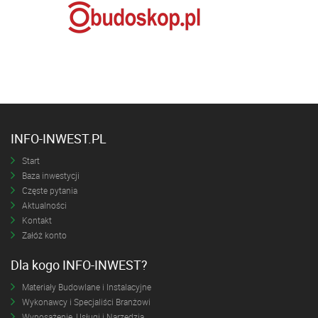
INFO-INWEST.PL
Start
Baza inwestycji
Częste pytania
Aktualności
Kontakt
Załóż konto
Dla kogo INFO-INWEST?
Materiały Budowlane i Instalacyjne
Wykonawcy i Specjaliści Branżowi
Wyposażenie, Usługi i Narzędzia