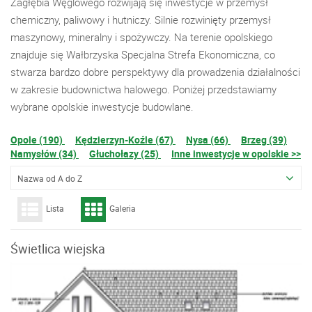
Zagłębia Węglowego rozwijają się inwestycje w przemysł
chemiczny, paliwowy i hutniczy. Silnie rozwinięty przemysł
maszynowy, mineralny i spożywczy. Na terenie opolskiego
znajduje się Wałbrzyska Specjalna Strefa Ekonomiczna, co
stwarza bardzo dobre perspektywy dla prowadzenia działalności
w zakresie budownictwa halowego. Poniżej przedstawiamy
wybrane opolskie inwestycje budowlane.
Opole (190)
Kędzierzyn-Koźle (67)
Nysa (66)
Brzeg (39)
Namysłów (34)
Głuchołazy (25)
Inne inwestycje w opolskie >>
Nazwa od A do Z
Lista
Galeria
Świetlica wiejska