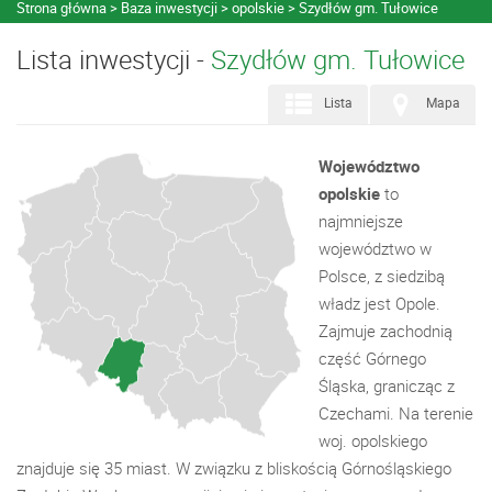
Strona główna
Baza inwestycji
opolskie
Szydłów gm. Tułowice
Lista inwestycji -
Szydłów gm. Tułowice
Lista
Mapa
Województwo
opolskie
to
najmniejsze
województwo w
Polsce, z siedzibą
władz jest Opole.
Zajmuje zachodnią
część Górnego
Śląska, granicząc z
Czechami. Na terenie
woj. opolskiego
znajduje się 35 miast. W związku z bliskością Górnośląskiego