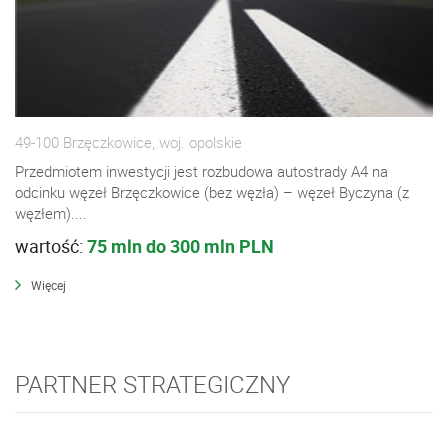
49-100 Brzęczkowice, woj. opolskie
Przedmiotem inwestycji jest rozbudowa autostrady A4 na
odcinku węzeł Brzęczkowice (bez węzła) – węzeł Byczyna (z
węzłem)....
wartość:
75 mln do 300 mln PLN
Więcej
PARTNER STRATEGICZNY