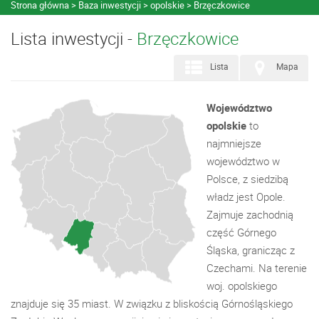
Strona główna
Baza inwestycji
opolskie
Brzęczkowice
Lista inwestycji -
Brzęczkowice
Lista
Mapa
Województwo
opolskie
to
najmniejsze
województwo w
Polsce, z siedzibą
władz jest Opole.
Zajmuje zachodnią
część Górnego
Śląska, granicząc z
Czechami. Na terenie
woj. opolskiego
znajduje się 35 miast. W związku z bliskością Górnośląskiego