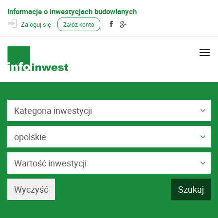
Informacje o inwestycjach budowlanych
Zaloguj się
Załóż konto
Togg
navi
Kategoria inwestycji
opolskie
Wartość inwestycji