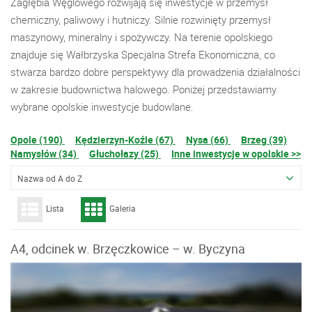
Zagłębia Węglowego rozwijają się inwestycje w przemysł
chemiczny, paliwowy i hutniczy. Silnie rozwinięty przemysł
maszynowy, mineralny i spożywczy. Na terenie opolskiego
znajduje się Wałbrzyska Specjalna Strefa Ekonomiczna, co
stwarza bardzo dobre perspektywy dla prowadzenia działalności
w zakresie budownictwa halowego. Poniżej przedstawiamy
wybrane opolskie inwestycje budowlane.
Opole (190)
Kędzierzyn-Koźle (67)
Nysa (66)
Brzeg (39)
Namysłów (34)
Głuchołazy (25)
Inne inwestycje w opolskie >>
Nazwa od A do Z
Lista
Galeria
A4, odcinek w. Brzęczkowice – w. Byczyna