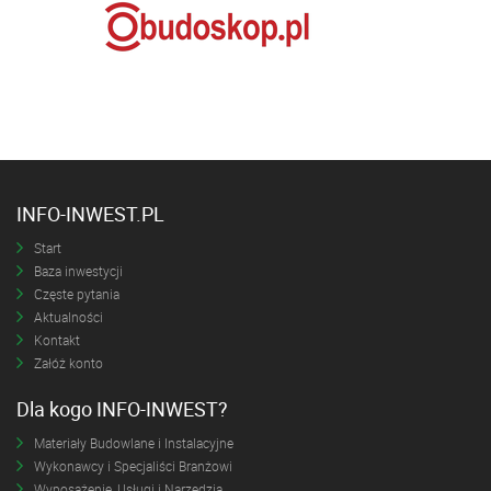
INFO-INWEST.PL
Start
Baza inwestycji
Częste pytania
Aktualności
Kontakt
Załóż konto
Dla kogo INFO-INWEST?
Materiały Budowlane i Instalacyjne
Wykonawcy i Specjaliści Branżowi
Wyposażenie, Usługi i Narzędzia