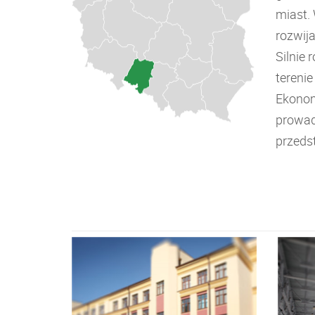
miast.
rozwija
Silnie
terenie
Ekonom
prowad
przeds