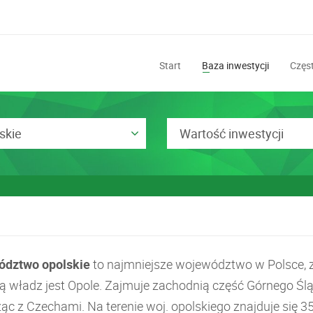
Start
Baza inwestycji
Częst
skie
Wartość inwestycji
dztwo opolskie
to najmniejsze województwo w Polsce, 
bą władz jest Opole. Zajmuje zachodnią część Górnego Ślą
ąc z Czechami. Na terenie woj. opolskiego znajduje się 3