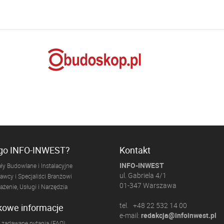
ogo INFO-INWEST?
Kontakt
INFO-INWEST
ły Budowlane i Instalacyjne
ul. Gabriela 4/1
wcy i Specjaliści Branżowi
01-347 Warszawa
żenie, Usługi i Narzędzia
tel. +48 22 532 14 00
kowe informacje
e-mail:
redakcja@infoinwest.pl
 zadawane pytania (FAQ)