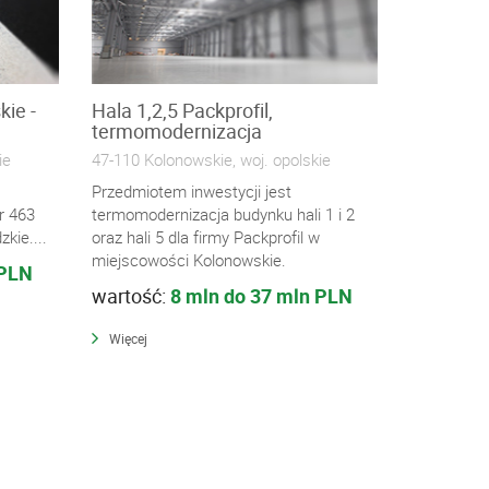
ie -
Hala 1,2,5 Packprofil,
termomodernizacja
ie
47-110 Kolonowskie, woj. opolskie
Przedmiotem inwestycji jest
r 463
termomodernizacja budynku hali 1 i 2
kie....
oraz hali 5 dla firmy Packprofil w
miejscowości Kolonowskie.
 PLN
wartość:
8 mln do 37 mln PLN
Więcej