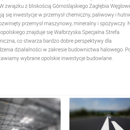
 W związku z bliskością Górnośląskiego Zagłębia Węglow
ją się inwestycje w przemysł chemiczny, paliwowy i hutni
 rozwinięty przemysł maszynowy, mineralny i spożywczy. 
 opolskiego znajduje się Wałbrzyska Specjalna Strefa
iczna, co stwarza bardzo dobre perspektywy dla
zenia działalności w zakresie budownictwa halowego. Po
tawiamy wybrane opolskie inwestycje budowlane.