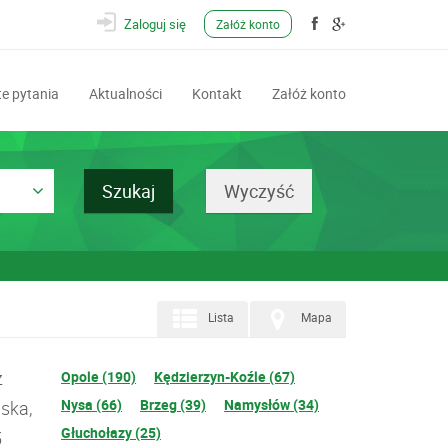
Zaloguj się
Załóż konto
e pytania
Aktualności
Kontakt
Załóż konto
Lista
Mapa
z
Opole (190)
Kędzierzyn-Koźle (67)
Nysa (66)
Brzeg (39)
Namysłów (34)
ska,
Głuchołazy (25)
5