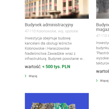
Budynek administracyjny
Budyne
magaz
47-110 Kolonowskie, woj. opolskie
47-110 K
Inwestycja obejmuje budowę
Inwestyc
kancelarii dla obsługi leśnictw
budynku
Kolonowskie i Haraszowskie
"Plastr
Nadleśnictwa Zawadzkie wraz z
wysokie
infrastrukturą. Budynek powstanie w...
tekturo
wartość:
< 500 tys. PLN
warto
Więcej
Więcej