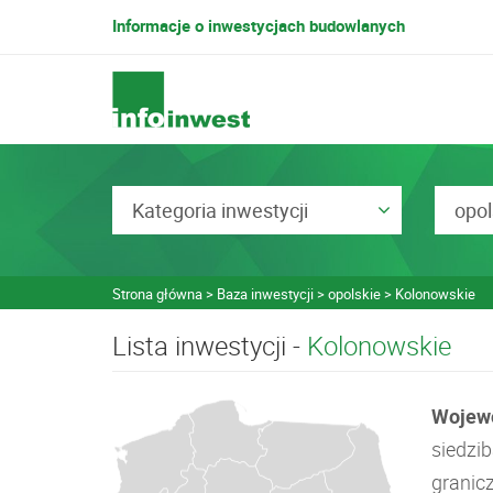
Informacje o inwestycjach budowlanych
Kategoria inwestycji
opol
Strona główna
Baza inwestycji
opolskie
Kolonowskie
Lista inwestycji -
Kolonowskie
Wojewó
siedzi
granicz