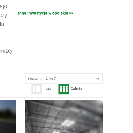
ego
Inne inwestycje w opolskie >>
czy.
Na
niżej
Nazwa od A do Z
Lista
Galeria