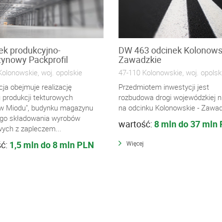
k produkcyjno-
DW 463 odcinek Kolonowsk
ynowy Packprofil
Zawadzkie
olonowskie, woj. opolskie
47-110 Kolonowskie, woj. opolsk
ja obejmuje realizację
Przedmiotem inwestycji jest
 produkcji tekturowych
rozbudowa drogi wojewódzkiej n
ów Miodu", budynku magazynu
na odcinku Kolonowskie - Zawadz
go składowania wyrobów
wartość:
8 mln do 37 mln
wych z zapleczem...
ść:
1,5 mln do 8 mln PLN
Więcej