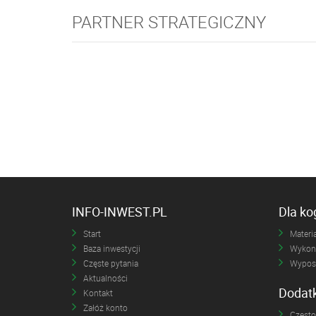
PARTNER STRATEGICZNY
INFO-INWEST.PL
Dla k
Start
Materia
Baza inwestycji
Wykona
Częste pytania
Wyposa
Aktualności
Dodat
Kontakt
Załóż konto
Często