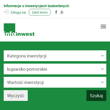
Informacje o inwestycjach budowlanych
Zaloguj się
Załóż konto
Togg
navi
Kategoria inwestycji
kujawsko-pomorskie
Wartość inwestycji