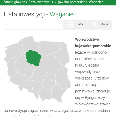
Strona główna
Baza inwestycji
kujawsko-pomorskie
Waganiec
Lista inwestycji -
Waganiec
Lista
Mapa
Województwo
kujawsko-pomorskie
leżące w północno-
centralnej części
kraju. Siedziba
wojewody oraz
większości urzędów
administracji
państwowej znajduje
się w Bydgoszczy.
Województwo stawia
na inwestycje zagraniczne, w szczególności w zakresie badań i