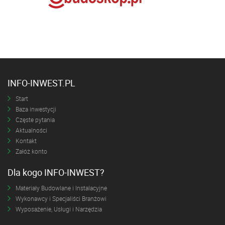
INFO-INWEST.PL
Start
Baza inwestycji
Częste pytania
Aktualności
Kontakt
Załóż konto
Dla kogo INFO-INWEST?
Materiały Budowlane i Instalacyjne
Wykonawcy i Specjaliści Branżowi
Wyposażenie, Usługi i Narzędzia