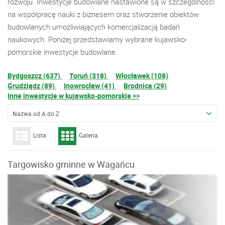
rozwoju. Inwestycje budowlane nastawione są w szczególności
na współpracę nauki z biznesem oraz stworzenie obiektów
budowlanych umożliwiających komercjalizacją badań
naukowych. Poniżej przedstawiamy wybrane kujawsko-
pomorskie inwestycje budowlane.
Bydgoszcz (637)
Toruń (318)
Włocławek (108)
Grudziądz (89)
Inowrocław (41)
Brodnica (29)
Inne inwestycje w kujawsko-pomorskie >>
Nazwa od A do Z
Lista
Galeria
Targowisko gminne w Wagańcu