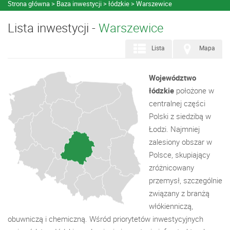
Strona główna
Baza inwestycji
łódzkie
Warszewice
Lista inwestycji -
Warszewice
Lista
Mapa
Województwo
łódzkie
położone w
centralnej części
Polski z siedzibą w
Łodzi. Najmniej
zalesiony obszar w
Polsce, skupiający
zróżnicowany
przemysł, szczególnie
związany z branżą
włókienniczą,
obuwniczą i chemiczną. Wśród priorytetów inwestycyjnych