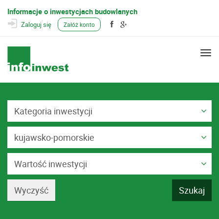
Informacje o inwestycjach budowlanych
Zaloguj się
Załóż konto
Togg
navi
Kategoria inwestycji
kujawsko-pomorskie
Wartość inwestycji