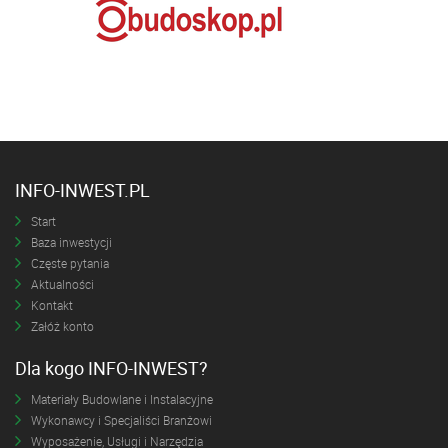
INFO-INWEST.PL
Start
Baza inwestycji
Częste pytania
Aktualności
Kontakt
Załóż konto
Dla kogo INFO-INWEST?
Materiały Budowlane i Instalacyjne
Wykonawcy i Specjaliści Branżowi
Wyposażenie, Usługi i Narzędzia