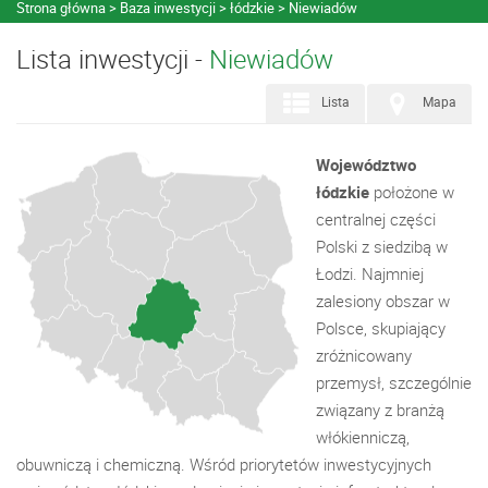
Strona główna
Baza inwestycji
łódzkie
Niewiadów
Lista inwestycji -
Niewiadów
Lista
Mapa
Województwo
łódzkie
położone w
centralnej części
Polski z siedzibą w
Łodzi. Najmniej
zalesiony obszar w
Polsce, skupiający
zróżnicowany
przemysł, szczególnie
związany z branżą
włókienniczą,
obuwniczą i chemiczną. Wśród priorytetów inwestycyjnych