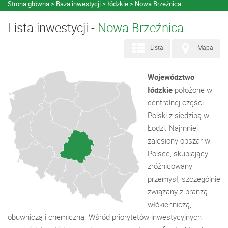
Strona główna
Baza inwestycji
łódzkie
Nowa Brzeźnica
Lista inwestycji -
Nowa Brzeźnica
Lista
Mapa
Województwo
łódzkie
położone w
centralnej części
Polski z siedzibą w
Łodzi. Najmniej
zalesiony obszar w
Polsce, skupiający
zróżnicowany
przemysł, szczególnie
związany z branżą
włókienniczą,
obuwniczą i chemiczną. Wśród priorytetów inwestycyjnych