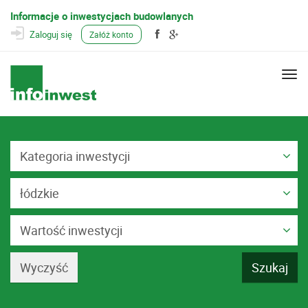
Informacje o inwestycjach budowlanych
Zaloguj się
Załóż konto
Togg
navi
Kategoria inwestycji
łódzkie
Wartość inwestycji