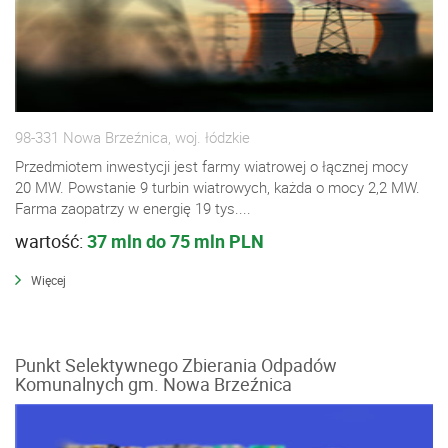
98-331 Nowa Brzeźnica, woj. łódzkie
Przedmiotem inwestycji jest farmy wiatrowej o łącznej mocy
20 MW. Powstanie 9 turbin wiatrowych, każda o mocy 2,2 MW.
Farma zaopatrzy w energię 19 tys....
wartość:
37 mln do 75 mln PLN
Więcej
Punkt Selektywnego Zbierania Odpadów
Komunalnych gm. Nowa Brzeźnica