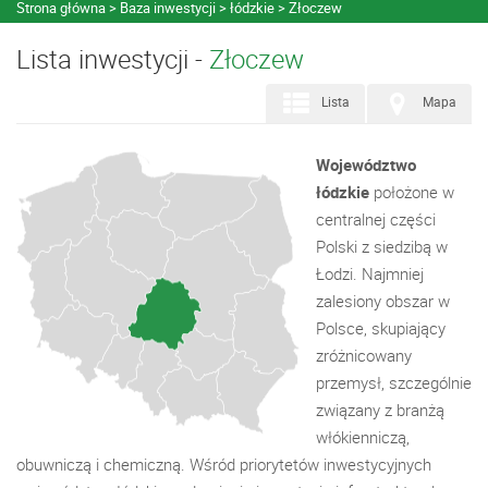
Strona główna
Baza inwestycji
łódzkie
Złoczew
Lista inwestycji -
Złoczew
Lista
Mapa
Województwo
łódzkie
położone w
centralnej części
Polski z siedzibą w
Łodzi. Najmniej
zalesiony obszar w
Polsce, skupiający
zróżnicowany
przemysł, szczególnie
związany z branżą
włókienniczą,
obuwniczą i chemiczną. Wśród priorytetów inwestycyjnych