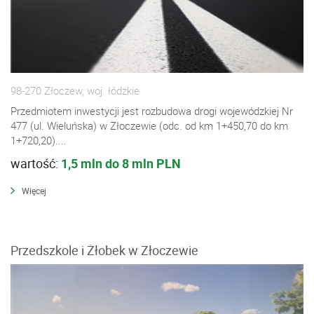
98-270 Złoczew, woj. łódzkie
Przedmiotem inwestycji jest rozbudowa drogi wojewódzkiej Nr
477 (ul. Wieluńska) w Złoczewie (odc. od km 1+450,70 do km
1+720,20)....
wartość:
1,5 mln do 8 mln PLN
Więcej
Przedszkole i Żłobek w Złoczewie