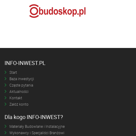
INFO-INWEST.PL
Start
Baza inwestycji
Częste pytania
Aktualności
Kontakt
Załóż konto
Dla kogo INFO-INWEST?
Materiały Budowlane i Instalacyjne
Wykonawcy i Specjaliści Branżowi