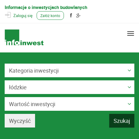
Informacje o inwestycjach budowlanych
Zaloguj się
Załóż konto
Togg
navi
Kategoria inwestycji
łódzkie
Wartość inwestycji