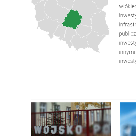
włókie
inwest
infrast
public
inwest
innymi
inwest