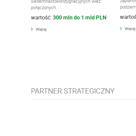
zaplano
siedemnastokondygnacyjnych wież
podziemi
połączonych...
warto
wartość:
300 mln do 1 mld PLN
Więcej
Więcej
PARTNER STRATEGICZNY