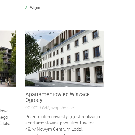
Więcej
Apartamentowiec Wiszące
Ogrody
90-002 Łódź, woj. łódzkie
udowa
Przedmiotem inwestycji jest realizacja
nego
apartamentowca przy ulicy Tuwima
 lokali
48, w Nowym Centrum Łodzi.