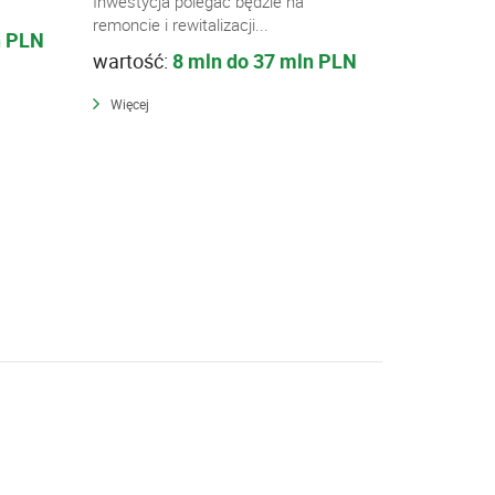
Inwestycja polegać będzie na
remoncie i rewitalizacji...
n PLN
wartość:
8 mln do 37 mln PLN
Więcej