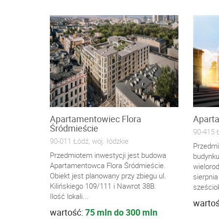
Apartamentowiec Flora
Aparta
Śródmieście
90-415 Ł
90-011 Łódź, woj. łódzkie
Przedmi
Przedmiotem inwestycji jest budowa
budynku
Apartamentowca Flora Śródmieście.
wielorod
Obiekt jest planowany przy zbiegu ul.
sierpnia
Kilińskiego 109/111 i Nawrot 38B.
sześcio
Ilość lokali...
warto
wartość:
75 mln do 300 mln