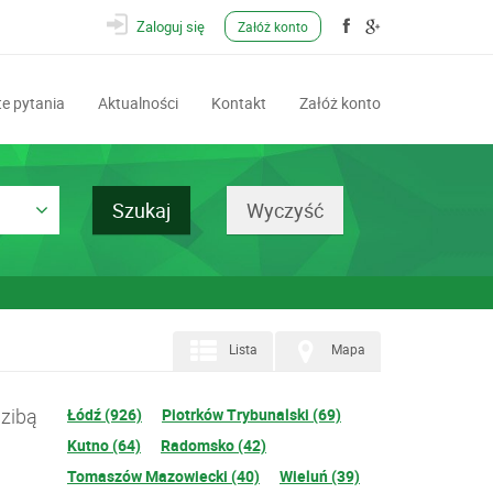
Zaloguj się
Załóż konto
e pytania
Aktualności
Kontakt
Załóż konto
Lista
Mapa
dzibą
Łódź (926)
Piotrków Trybunalski (69)
Kutno (64)
Radomsko (42)
Tomaszów Mazowiecki (40)
Wieluń (39)