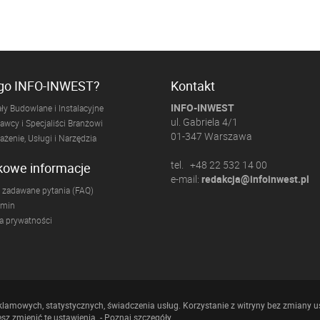
ogo INFO-INWEST?
Kontakt
INFO-INWEST
ły Budowlane i Instalacyjne
ul. Gabriela 4/1
wcy i Specjaliści Branżowi
01-347 Warszawa
żenie, Usługi i Narzędzia
tel. +48 22 532 14 00
kowe informacje
e-mail:
redakcja@infoinwest.pl
 zadawane pytania (FAQ)
amin
ka prywatności
klamowych, statystycznych, świadczenia usług. Korzystanie z witryny bez zmiany u
 zmienić te ustawienia. -
Poznaj szczegóły
.