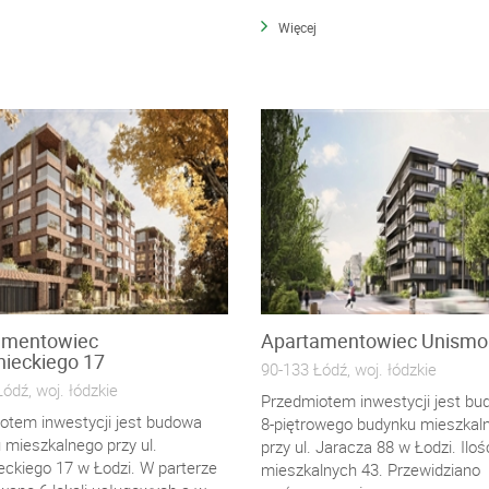
Więcej
amentowiec
Apartamentowiec Unismo
ieckiego 17
90-133 Łódź, woj. łódzkie
ódź, woj. łódzkie
Przedmiotem inwestycji jest b
otem inwestycji jest budowa
8-piętrowego budynku mieszkal
 mieszkalnego przy ul.
przy ul. Jaracza 88 w Łodzi. Ilość
eckiego 17 w Łodzi. W parterze
mieszkalnych 43. Przewidziano