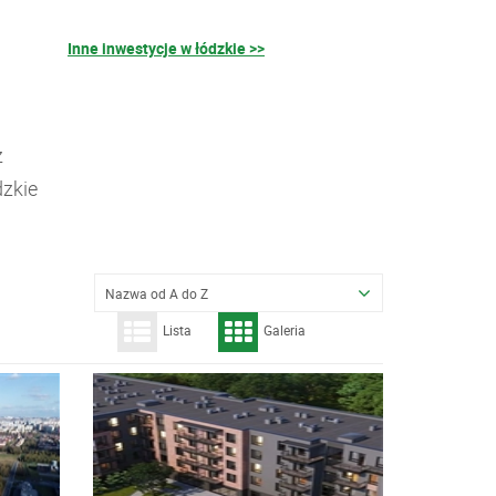
Inne inwestycje w łódzkie >>
z
dzkie
Nazwa od A do Z
Lista
Galeria