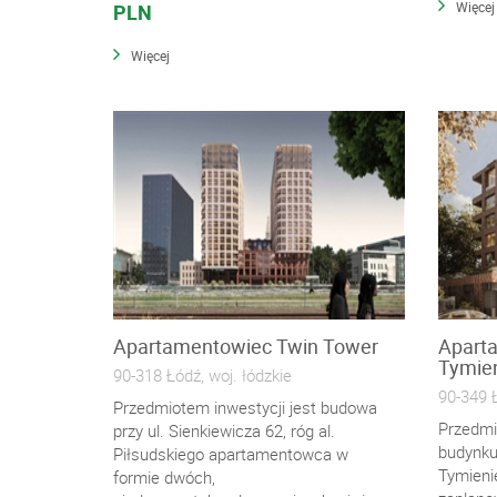
Więcej
PLN
Więcej
Apartamentowiec Twin Tower
Apart
Tymien
90-318 Łódź, woj. łódzkie
90-349 Ł
Przedmiotem inwestycji jest budowa
Przedmi
przy ul. Sienkiewicza 62, róg al.
budynku
Piłsudskiego apartamentowca w
Tymieni
formie dwóch,