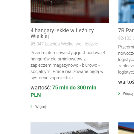
4 hangary lekkie w Leźnicy
7R Par
Wielkiej
92-103 Ł
95-047 Leźnica Wielka, woj. łódzkie
Przedmi
Przedmiotem inwestycji jest budowa 4
nowocz
hangarów dla śmigłowców z
logistyc
zapleczem magazynowo - biurowo -
zaplecz
socjalnym. Prace realizowane będą w
logisty
systemie zaprojektuj i...
warto
wartość:
75 mln do 300 mln
Więcej
PLN
Więcej