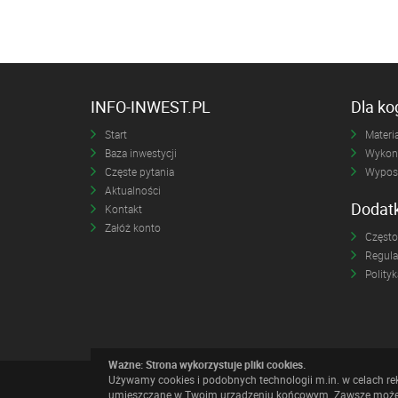
INFO-INWEST.PL
Dla k
Start
Materia
Baza inwestycji
Wykona
Częste pytania
Wyposa
Aktualności
Dodat
Kontakt
Załóż konto
Często
Regul
Polity
Ważne: Strona wykorzystuje pliki cookies.
Używamy cookies i podobnych technologii m.in. w celach re
Realizacja:
ideo
umieszczane w Twoim urządzeniu końcowym. Zawsze możesz