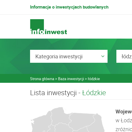
Informacje o inwestycjach budowlanych
Kategoria inwestycji
łódz
Strona główna
Baza inwestycji
łódzkie
Lista inwestycji -
łódzkie
Wojewó
w Łodz
zróżni