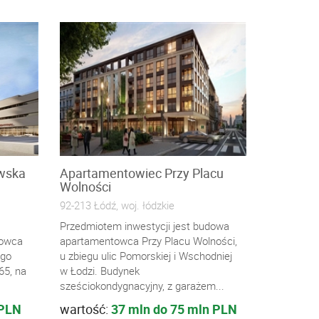
wska
Apartamentowiec Przy Placu
Wolności
92-213 Łódź, woj. łódzkie
Przedmiotem inwestycji jest budowa
rowca
apartamentowca Przy Placu Wolności,
ego
u zbiegu ulic Pomorskiej i Wschodniej
165, na
w Łodzi. Budynek
sześciokondygnacyjny, z garażem...
 PLN
wartość:
37 mln do 75 mln PLN