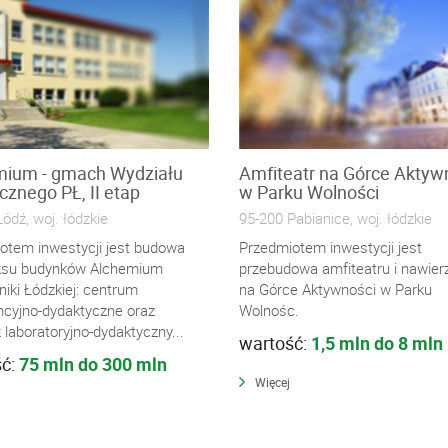
mium - gmach Wydziału
Amfiteatr na Górce Aktyw
znego PŁ, II etap
w Parku Wolności
ódź, woj. łódzkie
95-200 Pabianice, woj. łódzkie
otem inwestycji jest budowa
Przedmiotem inwestycji jest
ksu budynków Alchemium
przebudowa amfiteatru i nawier
niki Łódzkiej: centrum
na Górce Aktywności w Parku
ncyjno-dydaktyczne oraz
Wolnośc.
laboratoryjno-dydaktyczny...
wartość:
1,5 mln do 8 mln
ść:
75 mln do 300 mln
Więcej