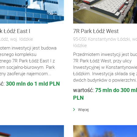
k Łódź East I
7R Park Łódź West
ódź, woj. łódzkie
95-050 Konstantynów Łódzki, wo
łódzkie
otem inwestycji jest budowa
esnego kompleksu
Przedmiotem inwestycji jest b
znego 7R Park Łódź East I z
7R Park Łódź West, przy ulicy
em socjalno-biurowym. Park
Inwestycyjnej w Konstantynowi
czny zaoferuje najemcom...
Łódzkim. Inwestycja składa się 
dwóch budynków o powierzchni.
ść:
300 mln do 1 mld PLN
wartość:
75 mln do 300 m
PLN
Więcej