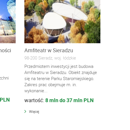
ności
Amfiteatr w Sieradzu
98-200 Sieradz, woj. łódzkie
Przedmiotem inwestycji jest budowa
Amfiteatru w Sieradzu. Obiekt znajduje
zchni
się na terenie Parku Staromiejskiego.
Zakres prac obejmuje m. in.
wykonanie...
 PLN
wartość:
8 mln do 37 mln PLN
Więcej