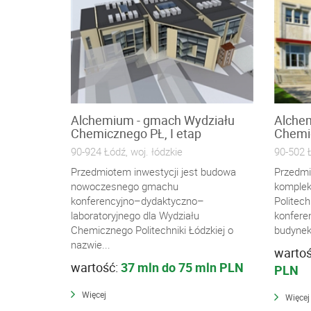
Alchemium - gmach Wydziału
Alche
Chemicznego PŁ, I etap
Chemic
90-924 Łódź, woj. łódzkie
90-502 Ł
Przedmiotem inwestycji jest budowa
Przedmi
nowoczesnego gmachu
komple
konferencyjno–dydaktyczno–
Politech
laboratoryjnego dla Wydziału
konfere
Chemicznego Politechniki Łódzkiej o
budynek 
nazwie...
warto
wartość:
37 mln do 75 mln PLN
PLN
Więcej
Więcej