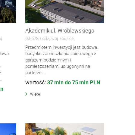
Akademik ul. Wróblewskiego
j.
93-578 Łódź, woj. łódzkie
Przedmiotem inwestycji jest budowa
udowa
budynku zamieszkania zbiorowego z
garażem podziemnym i
e
pomieszczeniami usługowymi na
z
parterze....
..
wartość:
37 mln do 75 mln PLN
ln
Więcej