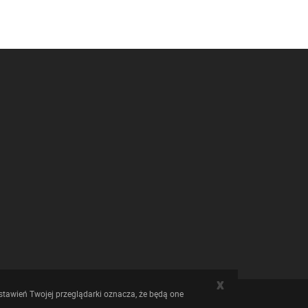
x
stawień Twojej przeglądarki oznacza, że będą one
Przejdź na górę strony