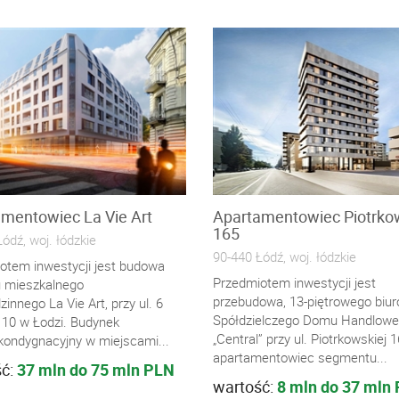
mentowiec La Vie Art
Apartamentowiec Piotrko
165
ódź, woj. łódzkie
90-440 Łódź, woj. łódzkie
otem inwestycji jest budowa
Przedmiotem inwestycji jest
 mieszkalnego
przebudowa, 13-piętrowego biu
zinnego La Vie Art, przy ul. 6
Spółdzielczego Domu Handlow
 10 w Łodzi. Budynek
„Central” przy ul. Piotrkowskiej 
kondygnacyjny w miejscami...
apartamentowiec segmentu...
ść:
37 mln do 75 mln PLN
wartość:
8 mln do 37 mln