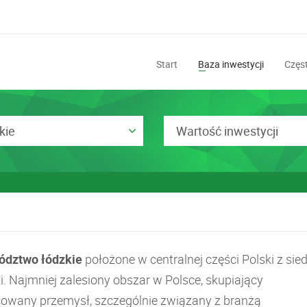
Start
Baza inwestycji
Częst
kie
Wartość inwestycji
dztwo łódzkie
położone w centralnej części Polski z sie
i. Najmniej zalesiony obszar w Polsce, skupiający
cowany przemysł, szczególnie związany z branżą