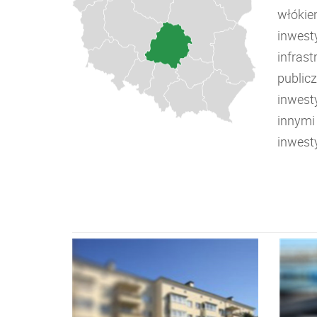
włókie
inwest
infrast
public
inwest
innymi
inwest