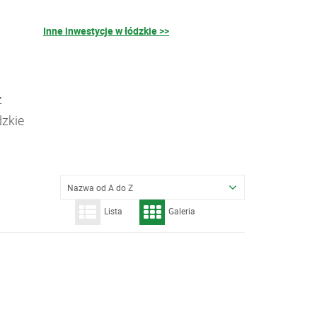
Inne inwestycje w łódzkie >>
z
dzkie
Nazwa od A do Z
Lista
Galeria