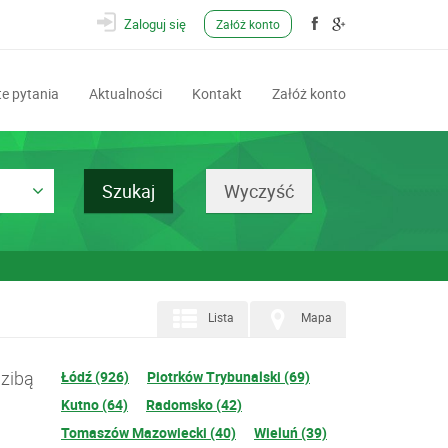
Zaloguj się
Załóż konto
e pytania
Aktualności
Kontakt
Załóż konto
Lista
Mapa
dzibą
Łódź (926)
Piotrków Trybunalski (69)
Kutno (64)
Radomsko (42)
Tomaszów Mazowiecki (40)
Wieluń (39)