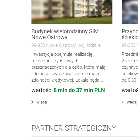
Budynek wielorodzinny SIM
Przyd
Nowe Ostrowy
ściek
99-350 Nowe Ostrowy, woj. łódzkie
99-350 
Inwestycja obejmuje realizację
Przedmi
mieszkań czynszowych
25 sztu
przeznaczonych dla osób, które mają
czynnyc
zdolność czynszową, ale nie mają
ścieków
zdolności kredytowej. Lokale będą...
od 0,30 
wartość:
8 mln do 37 mln PLN
warto
Więcej
Więcej
PARTNER STRATEGICZNY