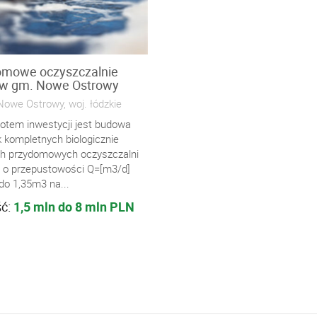
omowe oczyszczalnie
ów gm. Nowe Ostrowy
Nowe Ostrowy, woj. łódzkie
otem inwestycji jest budowa
k kompletnych biologicznie
h przydomowych oczyszczalni
 o przepustowości Q=[m3/d]
do 1,35m3 na...
ść:
1,5 mln do 8 mln PLN