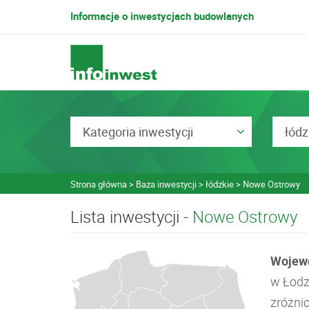
Informacje o inwestycjach budowlanych
Kategoria inwestycji
łódz
Strona główna
Baza inwestycji
łódzkie
Nowe Ostrowy
Lista inwestycji -
Nowe Ostrowy
Wojewó
w Łodz
zróżni