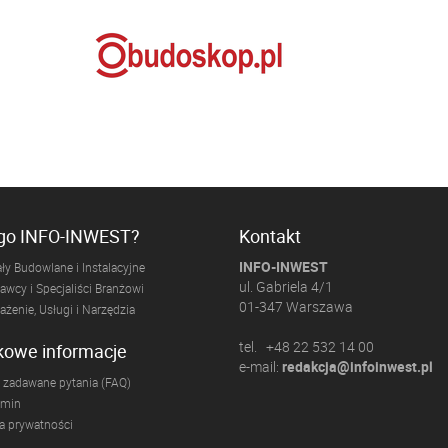
ogo INFO-INWEST?
Kontakt
INFO-INWEST
ły Budowlane i Instalacyjne
ul. Gabriela 4/1
wcy i Specjaliści Branżowi
01-347 Warszawa
żenie, Usługi i Narzędzia
tel. +48 22 532 14 00
kowe informacje
e-mail:
redakcja@infoinwest.pl
 zadawane pytania (FAQ)
amin
ka prywatności