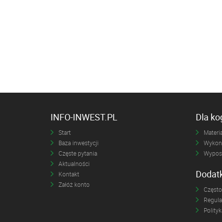
INFO-INWEST.PL
Dla k
Start
Materia
Baza inwestycji
Wykona
Częste pytania
Wyposa
Aktualności
Dodat
Kontakt
Załóż konto
Często
Regul
Polity