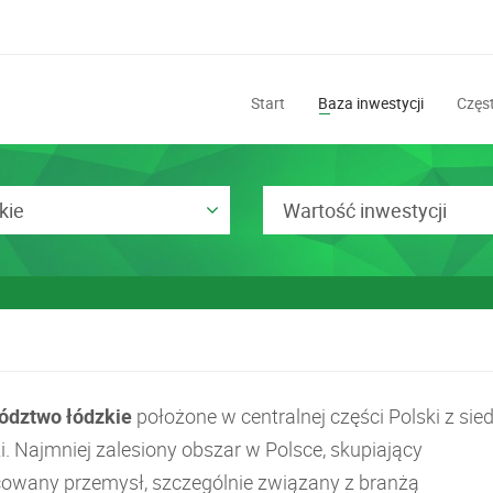
Start
Baza inwestycji
Częst
kie
Wartość inwestycji
dztwo łódzkie
położone w centralnej części Polski z sie
i. Najmniej zalesiony obszar w Polsce, skupiający
cowany przemysł, szczególnie związany z branżą