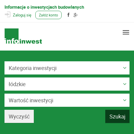
Informacje o inwestycjach budowlanych
Zaloguj się
Załóż konto
Togg
navi
Kategoria inwestycji
łódzkie
Wartość inwestycji