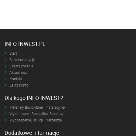
INFO-INWEST.PL
Start
Baza inwestycji
Częste pytania
Aktualności
Kontakt
Załóż konto
Dla kogo INFO-INWEST?
Materiały Budowlane i Instalacyjne
Wykonawcy i Specjaliści Branżowi
Wyposażenie, Usługi i Narzędzia
Dodatkowe informacje