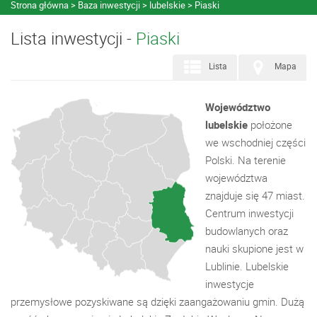
Strona główna
Baza inwestycji
lubelskie
Piaski
Lista inwestycji -
Piaski
Lista
Mapa
Województwo
lubelskie
położone
we wschodniej części
Polski. Na terenie
województwa
znajduje się 47 miast.
Centrum inwestycji
budowlanych oraz
nauki skupione jest w
Lublinie. Lubelskie
inwestycje
przemysłowe pozyskiwane są dzięki zaangażowaniu gmin. Dużą