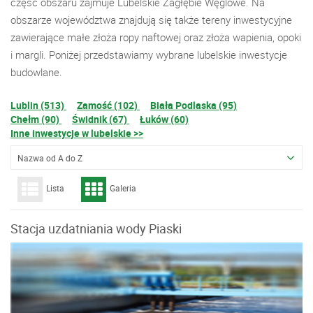
część obszaru zajmuje Lubelskie Zagłębie Węglowe. Na
obszarze województwa znajdują się także tereny inwestycyjne
zawierające małe złoża ropy naftowej oraz złoża wapienia, opoki
i margli. Poniżej przedstawiamy wybrane lubelskie inwestycje
budowlane.
Lublin (513)
Zamość (102)
Biała Podlaska (95)
Chełm (90)
Świdnik (67)
Łuków (60)
Inne inwestycje w lubelskie >>
Nazwa od A do Z
Lista
Galeria
Stacja uzdatniania wody Piaski