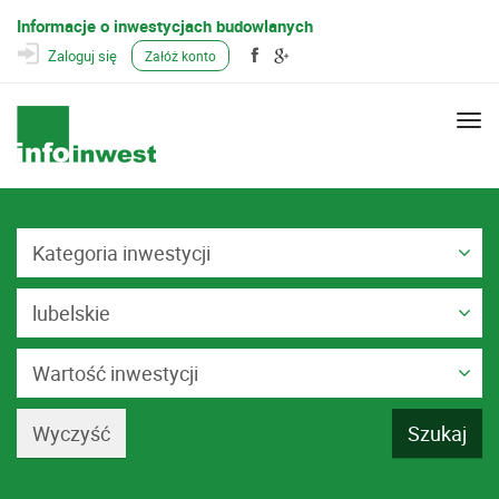
Informacje o inwestycjach budowlanych
Zaloguj się
Załóż konto
Togg
navi
Kategoria inwestycji
lubelskie
Wartość inwestycji