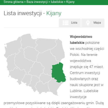
Strona główna
Baza inwestycji
lubelskie
Kijany
Lista inwestycji -
Kijany
Lista
Mapa
Województwo
lubelskie
położone
we wschodniej części
Polski. Na terenie
województwa
znajduje się 47 miast.
Centrum inwestycji
budowlanych oraz
nauki skupione jest w
Lublinie. Lubelskie
inwestycje
przemysłowe pozyskiwane są dzięki zaangażowaniu gmin. Dużą