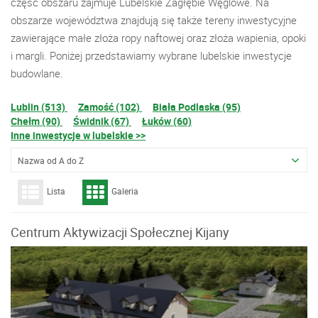
część obszaru zajmuje Lubelskie Zagłębie Węglowe. Na
obszarze województwa znajdują się także tereny inwestycyjne
zawierające małe złoża ropy naftowej oraz złoża wapienia, opoki
i margli. Poniżej przedstawiamy wybrane lubelskie inwestycje
budowlane.
Lublin (513)
Zamość (102)
Biała Podlaska (95)
Chełm (90)
Świdnik (67)
Łuków (60)
Inne inwestycje w lubelskie >>
Nazwa od A do Z
Lista
Galeria
Centrum Aktywizacji Społecznej Kijany