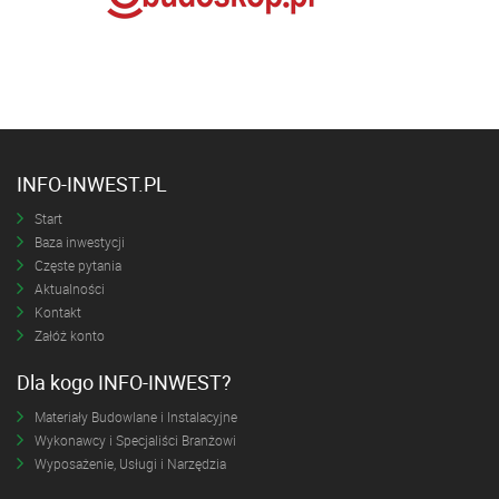
INFO-INWEST.PL
Start
Baza inwestycji
Częste pytania
Aktualności
Kontakt
Załóż konto
Dla kogo INFO-INWEST?
Materiały Budowlane i Instalacyjne
Wykonawcy i Specjaliści Branżowi
Wyposażenie, Usługi i Narzędzia