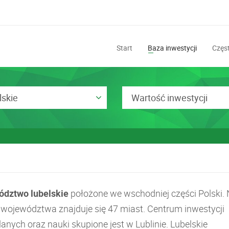
Start
Baza inwestycji
Częst
lskie
Wartość inwestycji
dztwo lubelskie
położone we wschodniej części Polski.
e województwa znajduje się 47 miast. Centrum inwestycji
nych oraz nauki skupione jest w Lublinie. Lubelskie