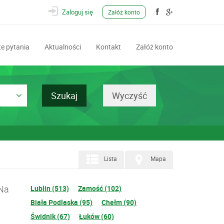
Zaloguj się
Załóż konto
e pytania
Aktualności
Kontakt
Załóż konto
Lista
Mapa
 Na
Lublin (513)
Zamość (102)
Biała Podlaska (95)
Chełm (90)
Świdnik (67)
Łuków (60)