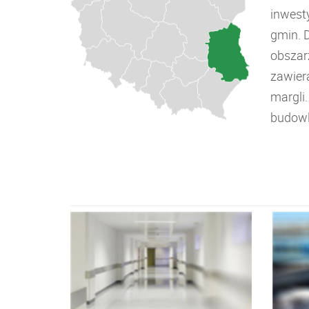
inwest
gmin. 
obszar
zawiera
margli
budowl