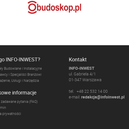
ogo INFO-INWEST?
Kontakt
INFO-INWEST
ły Budowlane i Instalacyjne
ul. Gabriela 4/1
wcy i Specjaliści Branżowi
01-347 Warszawa
żenie, Usługi i Narzędzia
tel. +48 22 532 14 00
kowe informacje
e-mail:
redakcja@infoinwest.pl
 zadawane pytania (FAQ)
amin
ka prywatności