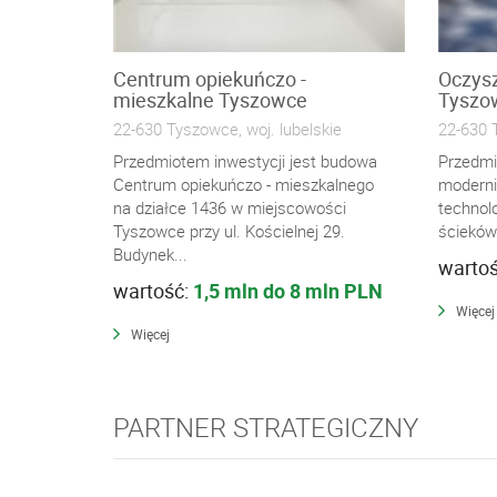
Centrum opiekuńczo -
Oczysz
mieszkalne Tyszowce
Tyszo
22-630 Tyszowce, woj. lubelskie
22-630 T
Przedmiotem inwestycji jest budowa
Przedmi
Centrum opiekuńczo - mieszkalnego
moderni
na działce 1436 w miejscowości
technol
Tyszowce przy ul. Kościelnej 29.
ścieków
Budynek...
warto
wartość:
1,5 mln do 8 mln PLN
Więcej
Więcej
PARTNER STRATEGICZNY