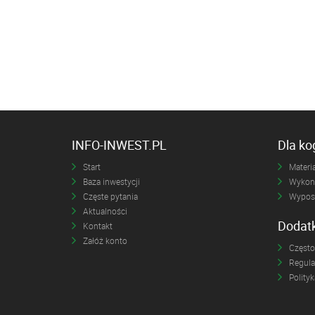
INFO-INWEST.PL
Dla k
Start
Materia
Baza inwestycji
Wykona
Częste pytania
Wyposa
Aktualności
Dodat
Kontakt
Załóż konto
Często
Regul
Polity