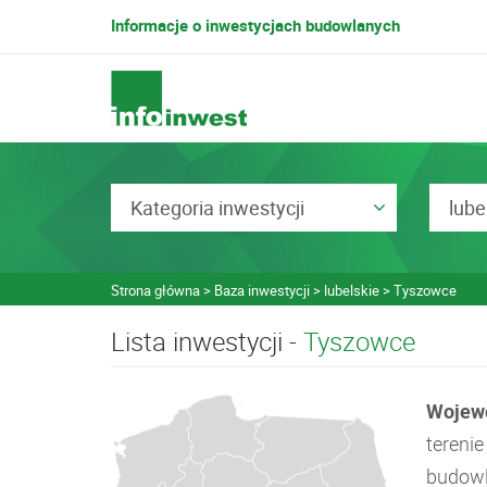
Informacje o inwestycjach budowlanych
Kategoria inwestycji
lube
Strona główna
Baza inwestycji
lubelskie
Tyszowce
Lista inwestycji -
Tyszowce
Wojewó
tereni
budowla