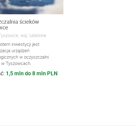
czalnia ścieków
wce
yszowce, woj. lubelskie
otem inwestycji jest
zacja urządzeń
ogicznych w oczyszczalni
 w Tyszowcach.
ść:
1,5 mln do 8 mln PLN