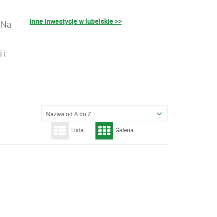
Inne inwestycje w lubelskie >>
 Na
 i
Nazwa od A do Z
Lista
Galeria