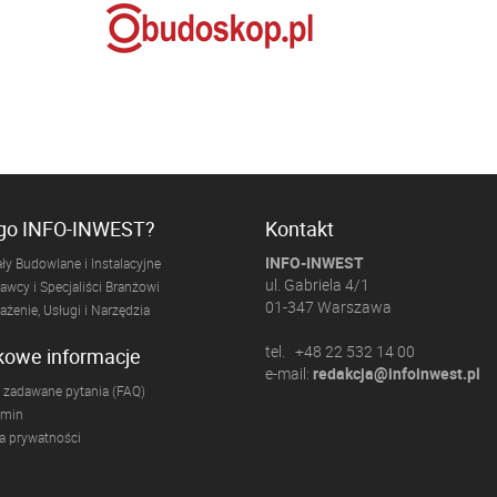
ogo INFO-INWEST?
Kontakt
INFO-INWEST
ły Budowlane i Instalacyjne
ul. Gabriela 4/1
wcy i Specjaliści Branżowi
01-347 Warszawa
żenie, Usługi i Narzędzia
tel. +48 22 532 14 00
kowe informacje
e-mail:
redakcja@infoinwest.pl
 zadawane pytania (FAQ)
amin
ka prywatności