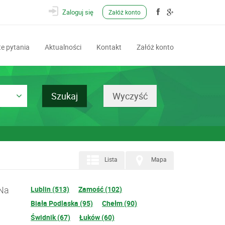
Zaloguj się
Załóż konto
e pytania
Aktualności
Kontakt
Załóż konto
Lista
Mapa
 Na
Lublin (513)
Zamość (102)
Biała Podlaska (95)
Chełm (90)
Świdnik (67)
Łuków (60)