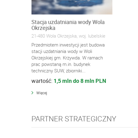
Stacja uzdatniania wody Wola
Okrzejska
21-480 Wola Okrzejska, woj. lubelskie
Przedmiotem inwestycji jest budowa
stacji uzdatniania wody w Woli
Okrzejskiej gm. Krzywda. W ramach
prac powstaną m.in. budynek
techniczny SUW, zbiorniki...
wartość:
1,5 mln do 8 mln PLN
Więcej
PARTNER STRATEGICZNY