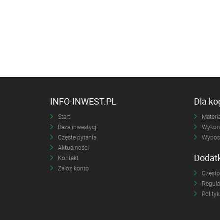
INFO-INWEST.PL
Dla k
Start
Materia
Baza inwestycji
Wykona
Częste pytania
Wyposa
Aktualności
Dodat
Kontakt
Załóż konto
Często
Regul
Polity