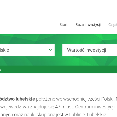
Start
Baza inwestycji
Częst
lskie
Wartość inwestycji
a
dztwo lubelskie
położone we wschodniej części Polski.
e województwa znajduje się 47 miast. Centrum inwestycji
nych oraz nauki skupione jest w Lublinie. Lubelskie