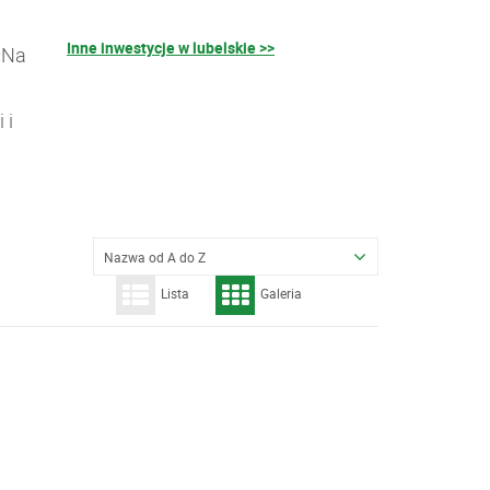
Inne inwestycje w lubelskie >>
 Na
 i
Nazwa od A do Z
Lista
Galeria