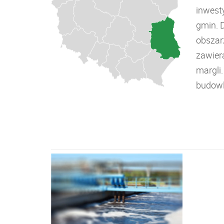
inwest
gmin. 
obszar
zawiera
margli
budowl