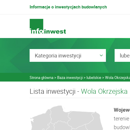
Informacje o inwestycjach budowlanych
Kategoria inwestycji
lube
Strona główna
Baza inwestycji
lubelskie
Wola Okrzejsk
Lista inwestycji -
Wola Okrzejska
Wojewó
tereni
budowla