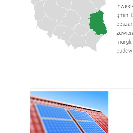
inwest
gmin. 
obszar
zawiera
margli
budowl