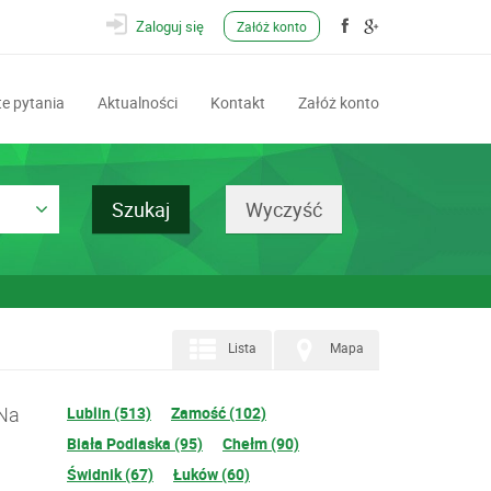
Zaloguj się
Załóż konto
e pytania
Aktualności
Kontakt
Załóż konto
Lista
Mapa
 Na
Lublin (513)
Zamość (102)
Biała Podlaska (95)
Chełm (90)
Świdnik (67)
Łuków (60)