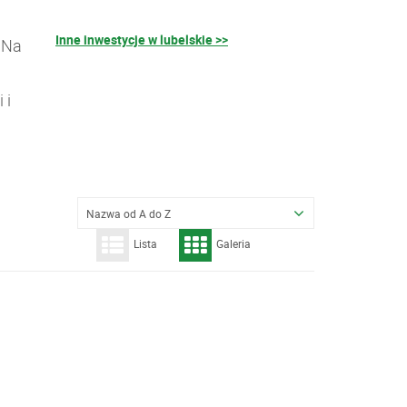
Inne inwestycje w lubelskie >>
 Na
 i
Nazwa od A do Z
Lista
Galeria