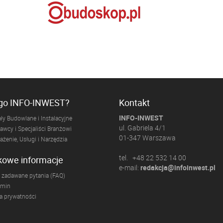
ogo INFO-INWEST?
Kontakt
INFO-INWEST
ły Budowlane i Instalacyjne
ul. Gabriela 4/1
wcy i Specjaliści Branżowi
01-347 Warszawa
żenie, Usługi i Narzędzia
tel. +48 22 532 14 00
kowe informacje
e-mail:
redakcja@infoinwest.pl
 zadawane pytania (FAQ)
amin
ka prywatności