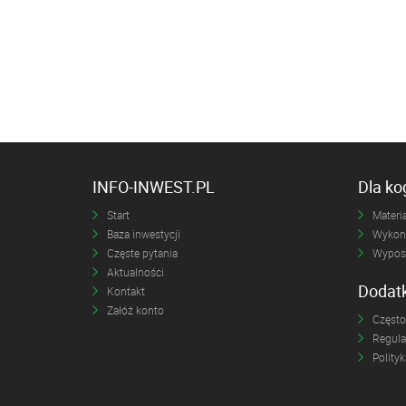
INFO-INWEST.PL
Dla k
Start
Materia
Baza inwestycji
Wykona
Częste pytania
Wyposa
Aktualności
Dodat
Kontakt
Załóż konto
Często
Regul
Polity