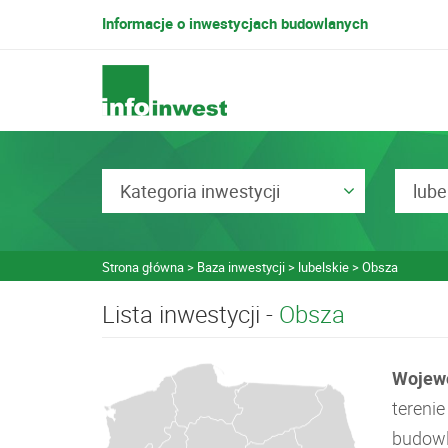
Informacje o inwestycjach budowlanych
Kategoria inwestycji
lube
Strona główna
Baza inwestycji
lubelskie
Obsza
Lista inwestycji -
Obsza
Wojewó
tereni
budowla