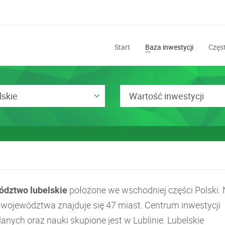
Start
Baza inwestycji
Częst
lskie
Wartość inwestycji
dztwo lubelskie
położone we wschodniej części Polski.
e województwa znajduje się 47 miast. Centrum inwestycji
nych oraz nauki skupione jest w Lublinie. Lubelskie