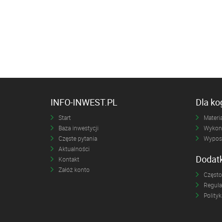
INFO-INWEST.PL
Dla k
Start
Materia
Baza inwestycji
Wykona
Częste pytania
Wyposa
Aktualności
Dodat
Kontakt
Załóż konto
Często
Regul
Polity