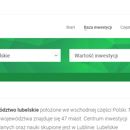
Start
Baza inwestycji
Częst
lskie
Wartość inwestycji
dztwo lubelskie
położone we wschodniej części Polski.
e województwa znajduje się 47 miast. Centrum inwestycji
nych oraz nauki skupione jest w Lublinie. Lubelskie