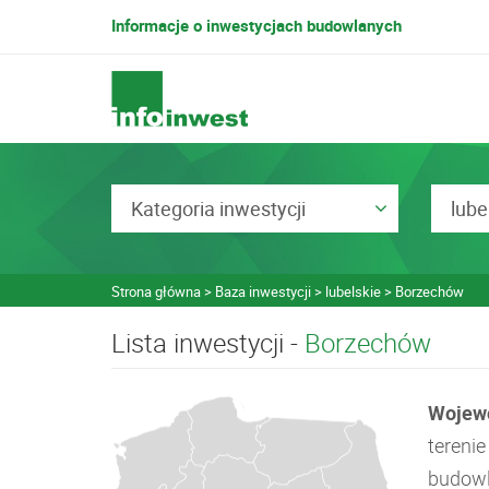
Informacje o inwestycjach budowlanych
Kategoria inwestycji
lube
Strona główna
Baza inwestycji
lubelskie
Borzechów
Lista inwestycji -
Borzechów
Wojewó
tereni
budowla