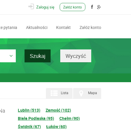
Zaloguj się
Załóż konto
e pytania
Aktualności
Kontakt
Załóż konto
Lista
Mapa
 Na
Lublin (513)
Zamość (102)
Biała Podlaska (95)
Chełm (90)
Świdnik (67)
Łuków (60)