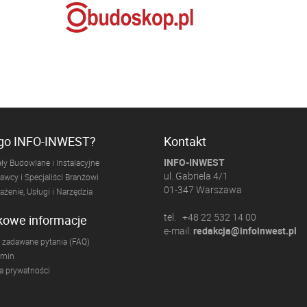
ogo INFO-INWEST?
Kontakt
INFO-INWEST
ły Budowlane i Instalacyjne
ul. Gabriela 4/1
wcy i Specjaliści Branżowi
01-347 Warszawa
żenie, Usługi i Narzędzia
tel. +48 22 532 14 00
kowe informacje
e-mail:
redakcja@infoinwest.pl
 zadawane pytania (FAQ)
amin
ka prywatności