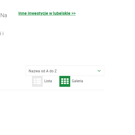
Inne inwestycje w lubelskie >>
 Na
 i
Nazwa od A do Z
Lista
Galeria