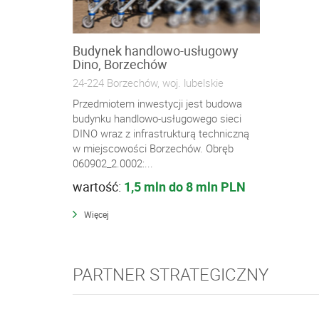
Budynek handlowo-usługowy
Dino, Borzechów
24-224 Borzechów, woj. lubelskie
Przedmiotem inwestycji jest budowa
budynku handlowo-usługowego sieci
DINO wraz z infrastrukturą techniczną
w miejscowości Borzechów. Obręb
060902_2.0002:...
wartość:
1,5 mln do 8 mln PLN
Więcej
PARTNER STRATEGICZNY