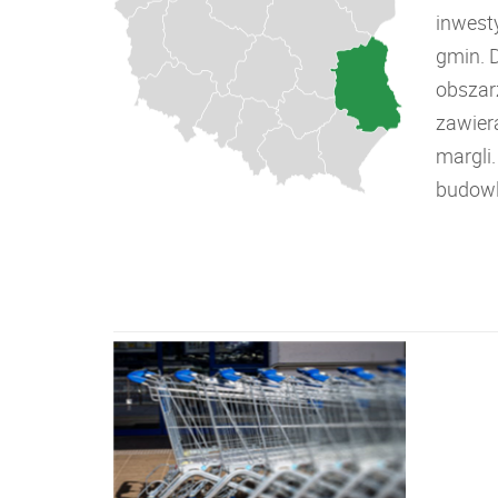
inwest
gmin. 
obszar
zawiera
margli
budowl