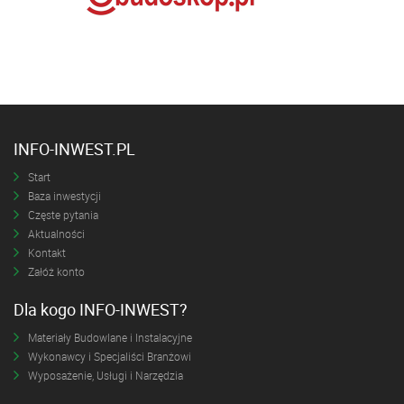
INFO-INWEST.PL
Start
Baza inwestycji
Częste pytania
Aktualności
Kontakt
Załóż konto
Dla kogo INFO-INWEST?
Materiały Budowlane i Instalacyjne
Wykonawcy i Specjaliści Branżowi
Wyposażenie, Usługi i Narzędzia