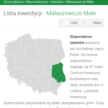
Strona główna
Baza inwestycji
lubelskie
Małaszewicze Małe
Lista inwestycji -
Małaszewicze Małe
Lista
Mapa
Województwo
lubelskie
położone
we wschodniej części
Polski. Na terenie
województwa
znajduje się 47 miast.
Centrum inwestycji
budowlanych oraz
nauki skupione jest w
Lublinie. Lubelskie
inwestycje
przemysłowe pozyskiwane są dzięki zaangażowaniu gmin. Dużą