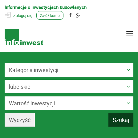
Informacje o inwestycjach budowlanych
Zaloguj się
Załóż konto
Togg
navi
Kategoria inwestycji
lubelskie
Wartość inwestycji