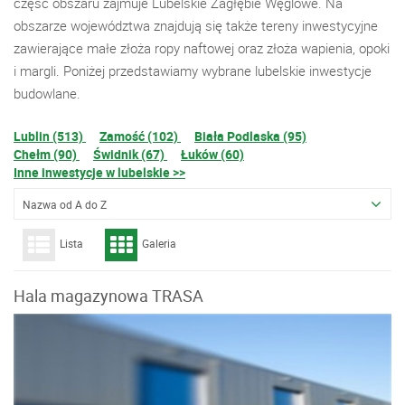
część obszaru zajmuje Lubelskie Zagłębie Węglowe. Na
obszarze województwa znajdują się także tereny inwestycyjne
zawierające małe złoża ropy naftowej oraz złoża wapienia, opoki
i margli. Poniżej przedstawiamy wybrane lubelskie inwestycje
budowlane.
Lublin (513)
Zamość (102)
Biała Podlaska (95)
Chełm (90)
Świdnik (67)
Łuków (60)
Inne inwestycje w lubelskie >>
Nazwa od A do Z
Lista
Galeria
Hala magazynowa TRASA