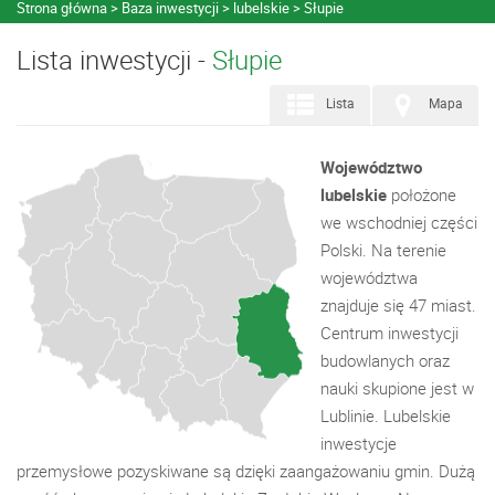
Strona główna
Baza inwestycji
lubelskie
Słupie
Lista inwestycji -
Słupie
Lista
Mapa
Województwo
lubelskie
położone
we wschodniej części
Polski. Na terenie
województwa
znajduje się 47 miast.
Centrum inwestycji
budowlanych oraz
nauki skupione jest w
Lublinie. Lubelskie
inwestycje
przemysłowe pozyskiwane są dzięki zaangażowaniu gmin. Dużą