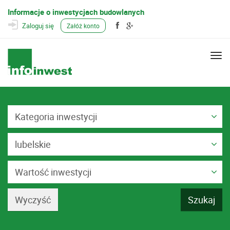
Informacje o inwestycjach budowlanych
Zaloguj się
Załóż konto
Togg
navi
Kategoria inwestycji
lubelskie
Wartość inwestycji