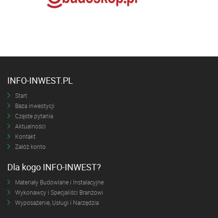
INFO-INWEST.PL
Start
Baza inwestycji
Częste pytania
Aktualności
Kontakt
Załóż konto
Dla kogo INFO-INWEST?
Materiały Budowlane i Instalacyjne
Wykonawcy i Specjaliści Branżowi
Wyposażenie, Usługi i Narzędzia