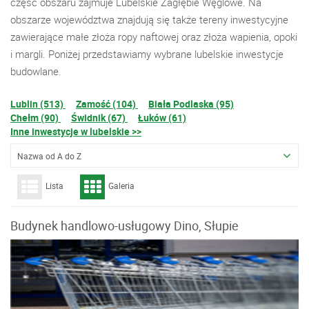
część obszaru zajmuje Lubelskie Zagłębie Węglowe. Na
obszarze województwa znajdują się także tereny inwestycyjne
zawierające małe złoża ropy naftowej oraz złoża wapienia, opoki
i margli. Poniżej przedstawiamy wybrane lubelskie inwestycje
budowlane.
Lublin (513)
Zamość (104)
Biała Podlaska (95)
Chełm (90)
Świdnik (67)
Łuków (61)
Inne inwestycje w lubelskie >>
Nazwa od A do Z
Lista
Galeria
Budynek handlowo-usługowy Dino, Słupie