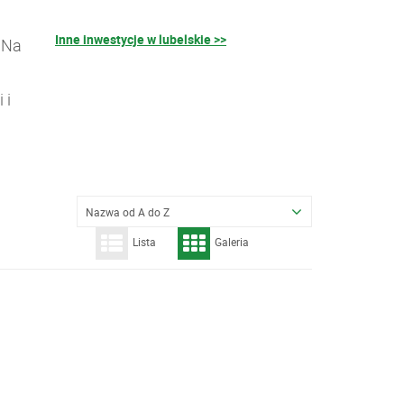
Inne inwestycje w lubelskie >>
 Na
 i
Nazwa od A do Z
Lista
Galeria