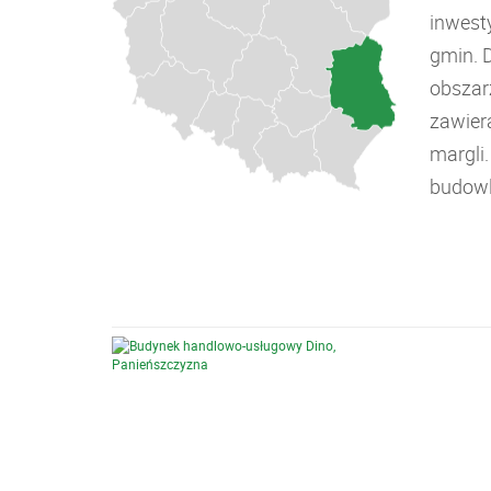
inwest
gmin. 
obszar
zawiera
margli
budowl