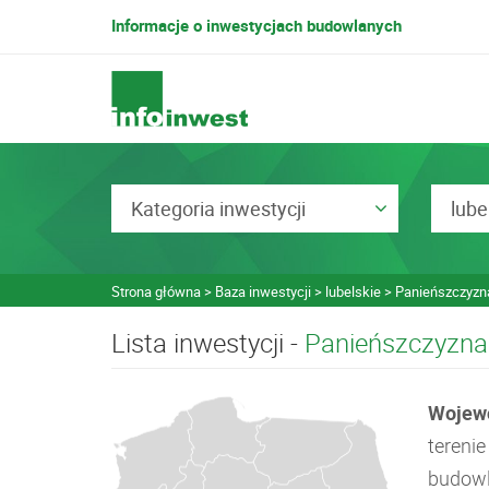
Informacje o inwestycjach budowlanych
Kategoria inwestycji
lube
Strona główna
Baza inwestycji
lubelskie
Panieńszczyzn
Lista inwestycji -
Panieńszczyzna
Wojewó
tereni
budowla