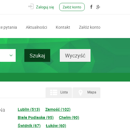
Zaloguj się
Załóż konto
e pytania
Aktualności
Kontakt
Załóż konto
Lista
Mapa
 Na
Lublin (513)
Zamość (102)
Biała Podlaska (95)
Chełm (90)
Świdnik (67)
Łuków (60)