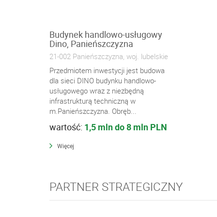
Budynek handlowo-usługowy
Dino, Panieńszczyzna
21-002 Panieńszczyzna, woj. lubelskie
Przedmiotem inwestycji jest budowa
dla sieci DINO budynku handlowo-
usługowego wraz z niezbędną
infrastrukturą techniczną w
m.Panieńszczyzna. Obręb...
wartość:
1,5 mln do 8 mln PLN
Więcej
PARTNER STRATEGICZNY