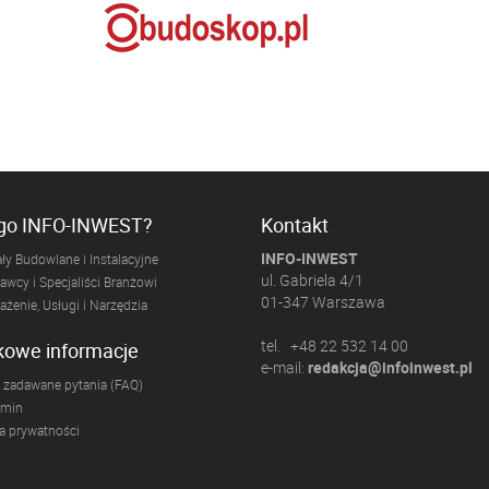
ogo INFO-INWEST?
Kontakt
INFO-INWEST
ły Budowlane i Instalacyjne
ul. Gabriela 4/1
wcy i Specjaliści Branżowi
01-347 Warszawa
żenie, Usługi i Narzędzia
tel. +48 22 532 14 00
kowe informacje
e-mail:
redakcja@infoinwest.pl
 zadawane pytania (FAQ)
amin
ka prywatności