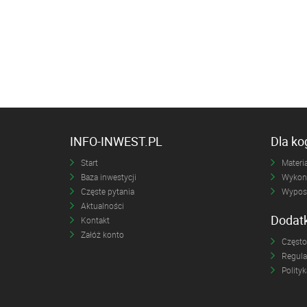
INFO-INWEST.PL
Dla k
Start
Materia
Baza inwestycji
Wykona
Częste pytania
Wyposa
Aktualności
Dodat
Kontakt
Załóż konto
Często
Regul
Polity