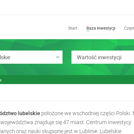
Start
Baza inwestycji
Częst
lskie
Wartość inwestycji
a
dztwo lubelskie
położone we wschodniej części Polski.
e województwa znajduje się 47 miast. Centrum inwestycji
nych oraz nauki skupione jest w Lublinie. Lubelskie