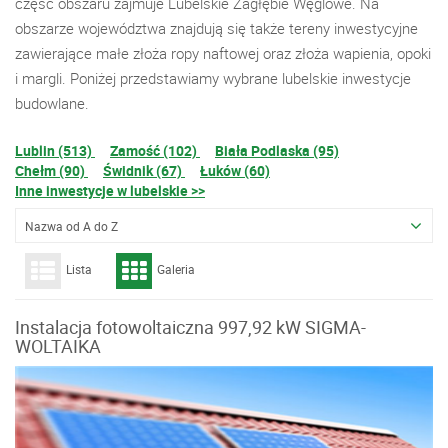
część obszaru zajmuje Lubelskie Zagłębie Węglowe. Na
obszarze województwa znajdują się także tereny inwestycyjne
zawierające małe złoża ropy naftowej oraz złoża wapienia, opoki
i margli. Poniżej przedstawiamy wybrane lubelskie inwestycje
budowlane.
Lublin (513)
Zamość (102)
Biała Podlaska (95)
Chełm (90)
Świdnik (67)
Łuków (60)
Inne inwestycje w lubelskie >>
Nazwa od A do Z
Lista
Galeria
Instalacja fotowoltaiczna 997,92 kW SIGMA-
WOLTAIKA