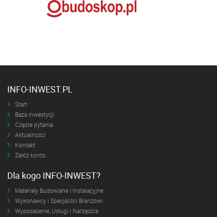
INFO-INWEST.PL
Start
Baza inwestycji
Częste pytania
Aktualności
Kontakt
Załóż konto
Dla kogo INFO-INWEST?
Materiały Budowlane i Instalacyjne
Wykonawcy i Specjaliści Branżowi
Wyposażenie, Usługi i Narzędzia