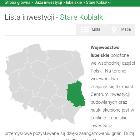
Strona główna
Baza inwestycji
lubelskie
Stare Kobiałki
Lista inwestycji -
Stare Kobiałki
Lista
Mapa
Województwo
lubelskie
położone
we wschodniej części
Polski. Na terenie
województwa
znajduje się 47 miast.
Centrum inwestycji
budowlanych oraz
nauki skupione jest w
Lublinie. Lubelskie
inwestycje
przemysłowe pozyskiwane są dzięki zaangażowaniu gmin. Dużą