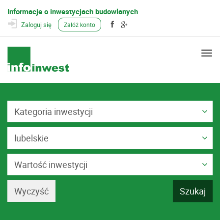
Informacje o inwestycjach budowlanych
Zaloguj się
Załóż konto
Togg
navi
Kategoria inwestycji
lubelskie
Wartość inwestycji