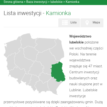
Strona główna
Baza inwestycji
lubelskie
Kamionka
Lista inwestycji -
Kamionka
Lista
Mapa
Województwo
lubelskie
położone
we wschodniej części
Polski. Na terenie
województwa
znajduje się 47 miast.
Centrum inwestycji
budowlanych oraz
nauki skupione jest w
Lublinie. Lubelskie
inwestycje
przemysłowe pozyskiwane są dzięki zaangażowaniu gmin. Dużą