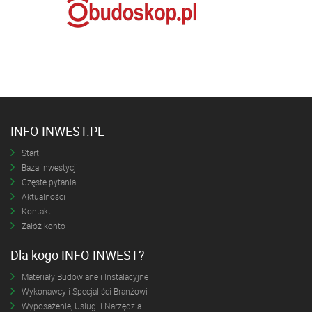
INFO-INWEST.PL
Start
Baza inwestycji
Częste pytania
Aktualności
Kontakt
Załóż konto
Dla kogo INFO-INWEST?
Materiały Budowlane i Instalacyjne
Wykonawcy i Specjaliści Branżowi
Wyposażenie, Usługi i Narzędzia