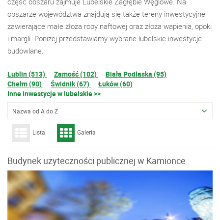
część obszaru zajmuje Lubelskie Zagłębie Węglowe. Na
obszarze województwa znajdują się także tereny inwestycyjne
zawierające małe złoża ropy naftowej oraz złoża wapienia, opoki
i margli. Poniżej przedstawiamy wybrane lubelskie inwestycje
budowlane.
Lublin (513)
Zamość (102)
Biała Podlaska (95)
Chełm (90)
Świdnik (67)
Łuków (60)
Inne inwestycje w lubelskie >>
Nazwa od A do Z
Lista
Galeria
Budynek użyteczności publicznej w Kamionce