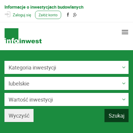
Informacje o inwestycjach budowlanych
Zaloguj się
Załóż konto
Togg
navi
Kategoria inwestycji
lubelskie
Wartość inwestycji