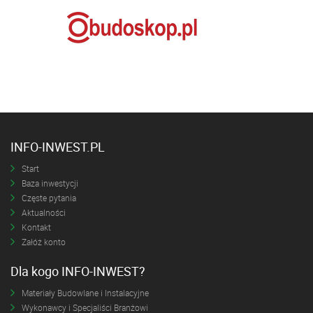
INFO-INWEST.PL
Start
Baza inwestycji
Częste pytania
Aktualności
Kontakt
Załóż konto
Dla kogo INFO-INWEST?
Materiały Budowlane i Instalacyjne
Wykonawcy i Specjaliści Branżowi