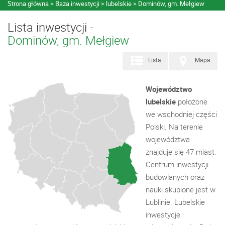
Strona główna
Baza inwestycji
lubelskie
Dominów, gm. Mełgiew
Lista inwestycji -
Dominów, gm. Mełgiew
Lista
Mapa
Województwo
lubelskie
położone
we wschodniej części
Polski. Na terenie
województwa
znajduje się 47 miast.
Centrum inwestycji
budowlanych oraz
nauki skupione jest w
Lublinie. Lubelskie
inwestycje