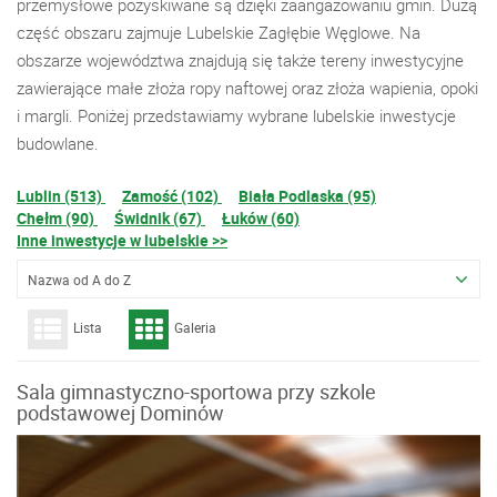
przemysłowe pozyskiwane są dzięki zaangażowaniu gmin. Dużą
część obszaru zajmuje Lubelskie Zagłębie Węglowe. Na
obszarze województwa znajdują się także tereny inwestycyjne
zawierające małe złoża ropy naftowej oraz złoża wapienia, opoki
i margli. Poniżej przedstawiamy wybrane lubelskie inwestycje
budowlane.
Lublin (513)
Zamość (102)
Biała Podlaska (95)
Chełm (90)
Świdnik (67)
Łuków (60)
Inne inwestycje w lubelskie >>
Nazwa od A do Z
Lista
Galeria
Sala gimnastyczno-sportowa przy szkole
podstawowej Dominów