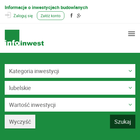
Informacje o inwestycjach budowlanych
Zaloguj się
Załóż konto
Togg
navi
Kategoria inwestycji
lubelskie
Wartość inwestycji