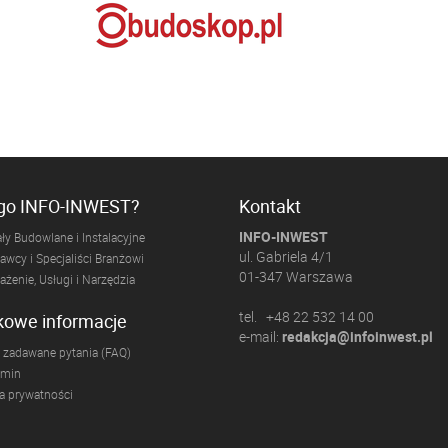
ogo INFO-INWEST?
Kontakt
INFO-INWEST
ły Budowlane i Instalacyjne
ul. Gabriela 4/1
wcy i Specjaliści Branżowi
01-347 Warszawa
żenie, Usługi i Narzędzia
tel. +48 22 532 14 00
kowe informacje
e-mail:
redakcja@infoinwest.pl
 zadawane pytania (FAQ)
amin
ka prywatności