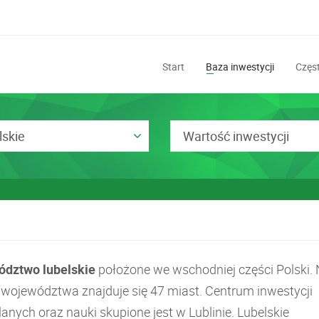
Start
Baza inwestycji
Częst
lskie
Wartość inwestycji
dztwo lubelskie
położone we wschodniej części Polski.
e województwa znajduje się 47 miast. Centrum inwestycji
nych oraz nauki skupione jest w Lublinie. Lubelskie