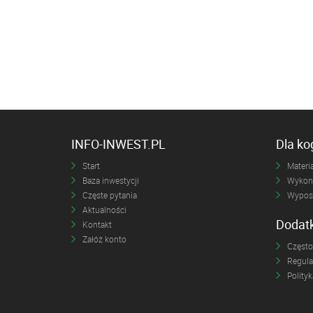
INFO-INWEST.PL
Dla k
Start
Materia
Baza inwestycji
Wykona
Częste pytania
Wyposa
Aktualności
Dodat
Kontakt
Załóż konto
Często
Regul
Polity