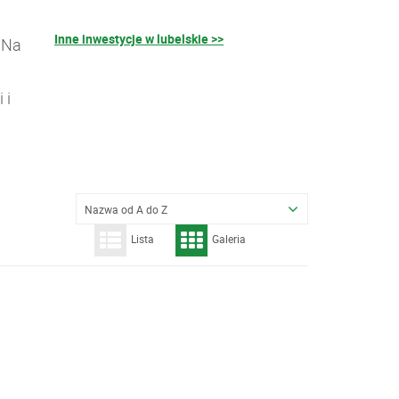
Inne inwestycje w lubelskie >>
 Na
 i
Nazwa od A do Z
Lista
Galeria