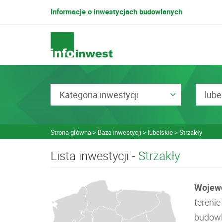
Informacje o inwestycjach budowlanych
Kategoria inwestycji
lube
Strona główna
Baza inwestycji
lubelskie
Strzakły
Lista inwestycji -
Strzakły
Wojewó
tereni
budowla