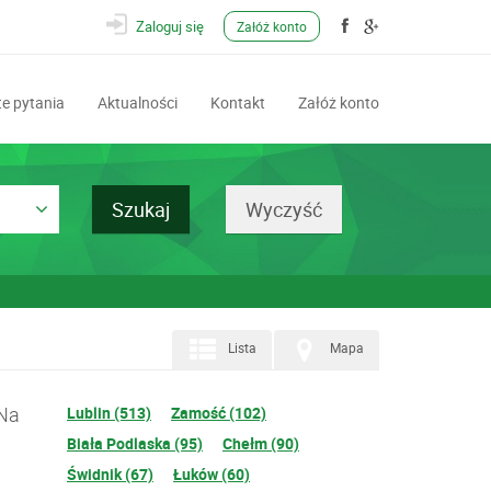
Zaloguj się
Załóż konto
e pytania
Aktualności
Kontakt
Załóż konto
Lista
Mapa
 Na
Lublin (513)
Zamość (102)
Biała Podlaska (95)
Chełm (90)
Świdnik (67)
Łuków (60)