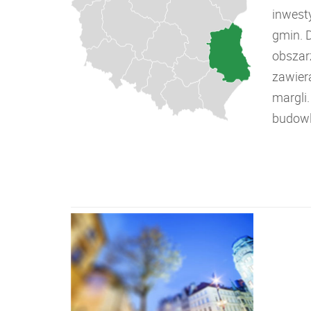
inwest
gmin. 
obszar
zawiera
margli
budowl