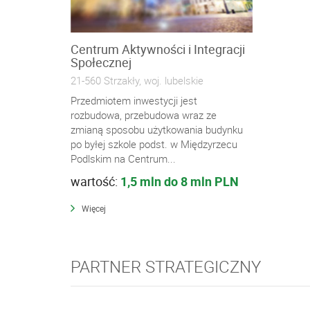
Centrum Aktywności i Integracji
Społecznej
21-560 Strzakły, woj. lubelskie
Przedmiotem inwestycji jest
rozbudowa, przebudowa wraz ze
zmianą sposobu użytkowania budynku
po byłej szkole podst. w Międzyrzecu
Podlskim na Centrum...
wartość:
1,5 mln do 8 mln PLN
Więcej
PARTNER STRATEGICZNY