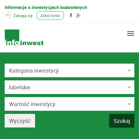
Informacje o inwestycjach budowlanych
Zaloguj się
Załóż konto
Togg
navi
Kategoria inwestycji
lubelskie
Wartość inwestycji