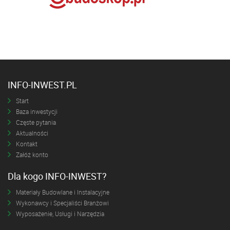
INFO-INWEST.PL
Start
Baza inwestycji
Częste pytania
Aktualności
Kontakt
Załóż konto
Dla kogo INFO-INWEST?
Materiały Budowlane i Instalacyjne
Wykonawcy i Specjaliści Branżowi
Wyposażenie, Usługi i Narzędzia