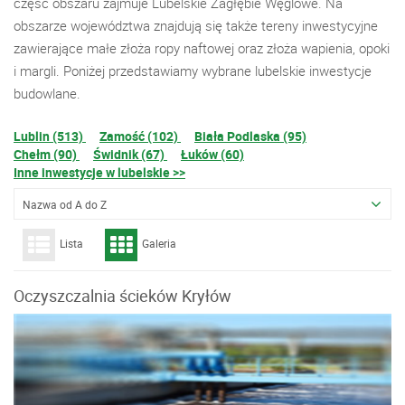
część obszaru zajmuje Lubelskie Zagłębie Węglowe. Na
obszarze województwa znajdują się także tereny inwestycyjne
zawierające małe złoża ropy naftowej oraz złoża wapienia, opoki
i margli. Poniżej przedstawiamy wybrane lubelskie inwestycje
budowlane.
Lublin (513)
Zamość (102)
Biała Podlaska (95)
Chełm (90)
Świdnik (67)
Łuków (60)
Inne inwestycje w lubelskie >>
Nazwa od A do Z
Lista
Galeria
Oczyszczalnia ścieków Kryłów