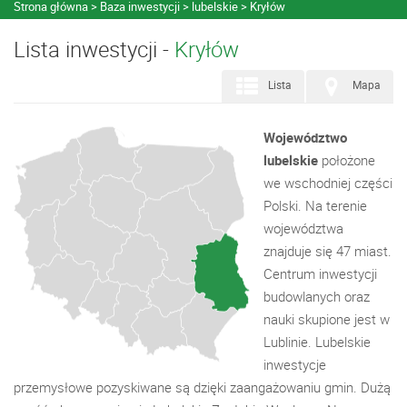
Strona główna
Baza inwestycji
lubelskie
Kryłów
Lista inwestycji -
Kryłów
Lista
Mapa
Województwo
lubelskie
położone
we wschodniej części
Polski. Na terenie
województwa
znajduje się 47 miast.
Centrum inwestycji
budowlanych oraz
nauki skupione jest w
Lublinie. Lubelskie
inwestycje
przemysłowe pozyskiwane są dzięki zaangażowaniu gmin. Dużą