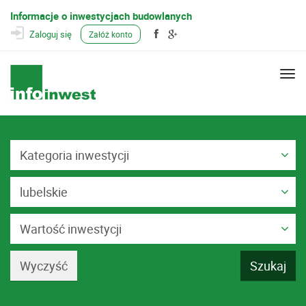
Informacje o inwestycjach budowlanych
Zaloguj się
Załóż konto
Togg
navi
Kategoria inwestycji
lubelskie
Wartość inwestycji