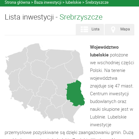
Strona główna
Baza inwestycji
lubelskie
Srebrzyszcze
Lista inwestycji -
Srebrzyszcze
Lista
Mapa
Województwo
lubelskie
położone
we wschodniej części
Polski. Na terenie
województwa
znajduje się 47 miast.
Centrum inwestycji
budowlanych oraz
nauki skupione jest w
Lublinie. Lubelskie
inwestycje
przemysłowe pozyskiwane są dzięki zaangażowaniu gmin. Dużą