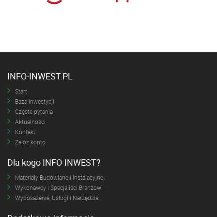
INFO-INWEST.PL
Start
Baza inwestycji
Częste pytania
Aktualności
Kontakt
Załóż konto
Dla kogo INFO-INWEST?
Materiały Budowlane i Instalacyjne
Wykonawcy i Specjaliści Branżowi
Wyposażenie, Usługi i Narzędzia