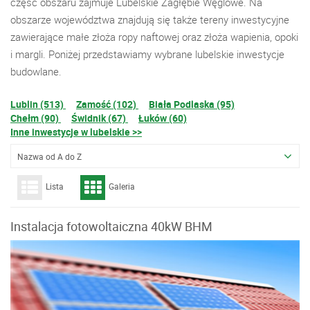
część obszaru zajmuje Lubelskie Zagłębie Węglowe. Na
obszarze województwa znajdują się także tereny inwestycyjne
zawierające małe złoża ropy naftowej oraz złoża wapienia, opoki
i margli. Poniżej przedstawiamy wybrane lubelskie inwestycje
budowlane.
Lublin (513)
Zamość (102)
Biała Podlaska (95)
Chełm (90)
Świdnik (67)
Łuków (60)
Inne inwestycje w lubelskie >>
Nazwa od A do Z
Lista
Galeria
Instalacja fotowoltaiczna 40kW BHM