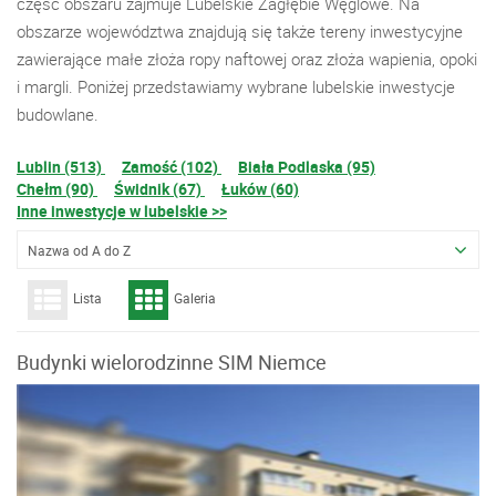
część obszaru zajmuje Lubelskie Zagłębie Węglowe. Na
obszarze województwa znajdują się także tereny inwestycyjne
zawierające małe złoża ropy naftowej oraz złoża wapienia, opoki
i margli. Poniżej przedstawiamy wybrane lubelskie inwestycje
budowlane.
Lublin (513)
Zamość (102)
Biała Podlaska (95)
Chełm (90)
Świdnik (67)
Łuków (60)
Inne inwestycje w lubelskie >>
Nazwa od A do Z
Lista
Galeria
Budynki wielorodzinne SIM Niemce