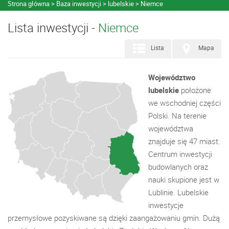
Strona główna
Baza inwestycji
lubelskie
Niemce
Lista inwestycji -
Niemce
Lista
Mapa
Województwo
lubelskie
położone
we wschodniej części
Polski. Na terenie
województwa
znajduje się 47 miast.
Centrum inwestycji
budowlanych oraz
nauki skupione jest w
Lublinie. Lubelskie
inwestycje
przemysłowe pozyskiwane są dzięki zaangażowaniu gmin. Dużą