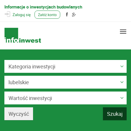
Informacje o inwestycjach budowlanych
Zaloguj się
Załóż konto
Togg
navi
Kategoria inwestycji
lubelskie
Wartość inwestycji