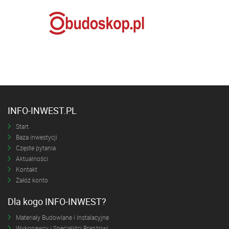
INFO-INWEST.PL
Start
Baza inwestycji
Częste pytania
Aktualności
Kontakt
Załóż konto
Dla kogo INFO-INWEST?
Materiały Budowlane i Instalacyjne
Wykonawcy i Specjaliści Branżowi