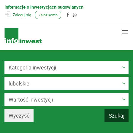
Informacje o inwestycjach budowlanych
Zaloguj się
Załóż konto
Togg
navi
Kategoria inwestycji
lubelskie
Wartość inwestycji