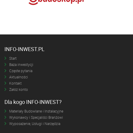
INFO-INWEST.PL
Start
Baza inwestycji
Częste pytania
Aktualności
Kontakt
Załóż konto
Dla kogo INFO-INWEST?
Materiały Budowlane i Instalacyjne
Wykonawcy i Specjaliści Branżowi
Wyposażenie, Usługi i Narzędzia