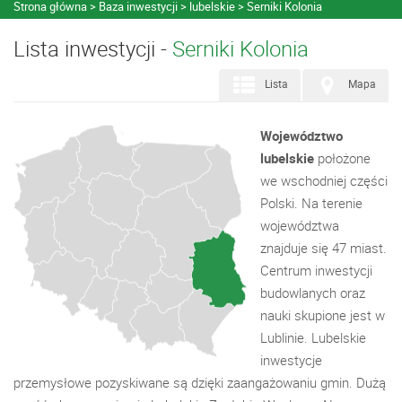
Strona główna
Baza inwestycji
lubelskie
Serniki Kolonia
Lista inwestycji -
Serniki Kolonia
Lista
Mapa
Województwo
lubelskie
położone
we wschodniej części
Polski. Na terenie
województwa
znajduje się 47 miast.
Centrum inwestycji
budowlanych oraz
nauki skupione jest w
Lublinie. Lubelskie
inwestycje
przemysłowe pozyskiwane są dzięki zaangażowaniu gmin. Dużą