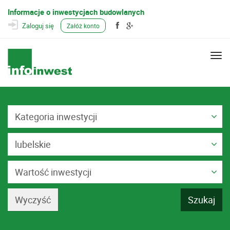
Informacje o inwestycjach budowlanych
Zaloguj się
Załóż konto
Togg
navi
Kategoria inwestycji
lubelskie
Wartość inwestycji