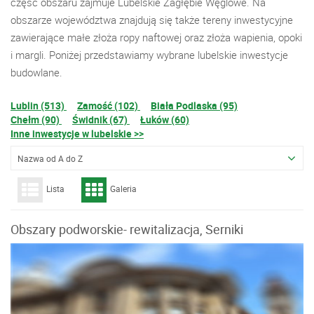
część obszaru zajmuje Lubelskie Zagłębie Węglowe. Na
obszarze województwa znajdują się także tereny inwestycyjne
zawierające małe złoża ropy naftowej oraz złoża wapienia, opoki
i margli. Poniżej przedstawiamy wybrane lubelskie inwestycje
budowlane.
Lublin (513)
Zamość (102)
Biała Podlaska (95)
Chełm (90)
Świdnik (67)
Łuków (60)
Inne inwestycje w lubelskie >>
Nazwa od A do Z
Lista
Galeria
Obszary podworskie- rewitalizacja, Serniki