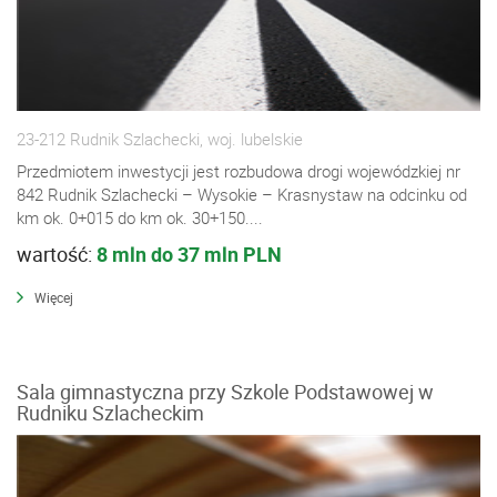
23-212 Rudnik Szlachecki, woj. lubelskie
Przedmiotem inwestycji jest rozbudowa drogi wojewódzkiej nr
842 Rudnik Szlachecki – Wysokie – Krasnystaw na odcinku od
km ok. 0+015 do km ok. 30+150....
wartość:
8 mln do 37 mln PLN
Więcej
Sala gimnastyczna przy Szkole Podstawowej w
Rudniku Szlacheckim