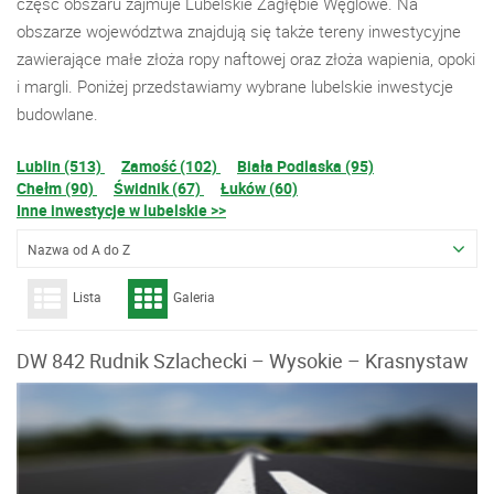
część obszaru zajmuje Lubelskie Zagłębie Węglowe. Na
obszarze województwa znajdują się także tereny inwestycyjne
zawierające małe złoża ropy naftowej oraz złoża wapienia, opoki
i margli. Poniżej przedstawiamy wybrane lubelskie inwestycje
budowlane.
Lublin (513)
Zamość (102)
Biała Podlaska (95)
Chełm (90)
Świdnik (67)
Łuków (60)
Inne inwestycje w lubelskie >>
Nazwa od A do Z
Lista
Galeria
DW 842 Rudnik Szlachecki – Wysokie – Krasnystaw