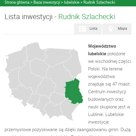
Strona główna
Baza inwestycji
lubelskie
Rudnik Szlachecki
Lista inwestycji -
Rudnik Szlachecki
Lista
Mapa
Województwo
lubelskie
położone
we wschodniej części
Polski. Na terenie
województwa
znajduje się 47 miast.
Centrum inwestycji
budowlanych oraz
nauki skupione jest w
Lublinie. Lubelskie
inwestycje
przemysłowe pozyskiwane są dzięki zaangażowaniu gmin. Dużą