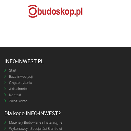
INFO-INWEST.PL
Start
Baza inwestycji
Częste pytania
Aktualności
Kontakt
Załóż konto
Dla kogo INFO-INWEST?
Materiały Budowlane i Instalacyjne
Wykonawcy i Specjaliści Branżowi