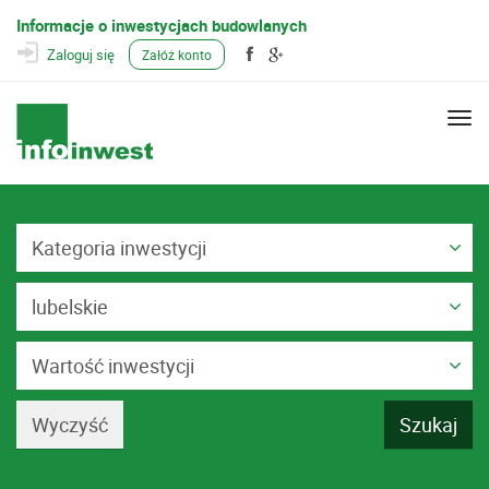
Informacje o inwestycjach budowlanych
Zaloguj się
Załóż konto
Togg
navi
Kategoria inwestycji
lubelskie
Wartość inwestycji