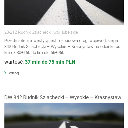
23-212 Rudnik Szlachecki, woj. lubelskie
Przedmiotem inwestycji jest rozbudowa drogi wojewódzkiej nr
842 Rudnik Szlachecki – Wysokie – Krasnystaw na odcinku od
km ok 30+150 do km ok. 66+960....
wartość:
37 mln do 75 mln PLN
Więcej
DW 842 Rudnik Szlachecki – Wysokie – Krasnystaw