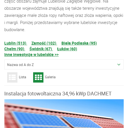
część obszaru zajmuje Lubelskie Zagłębie Węglowe. Na
obszarze województwa znajdują się także tereny inwestycyjne
zawierające małe złoża ropy naftowej oraz złoża wapienia, opoki
i margli. Poniżej przedstawiamy wybrane lubelskie inwestycje
budowlane.
Lublin (513)
Zamość (102)
Biała Podlaska (95)
Chełm (90)
Świdnik (67)
Łuków (60)
Inne inwestycje w lubelskie >>
Nazwa od A do Z
Lista
Galeria
Instalacja fotowoltaiczna 34,96 kWp DACHMET