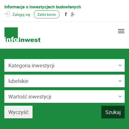
Informacje o inwestycjach budowlanych
Zaloguj się
Załóż konto
Togg
navi
Kategoria inwestycji
lubelskie
Wartość inwestycji