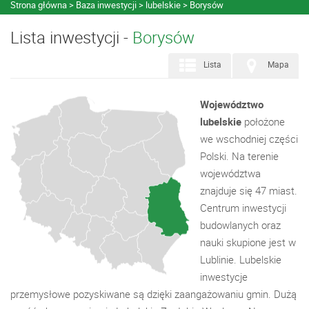
Strona główna
Baza inwestycji
lubelskie
Borysów
Lista inwestycji -
Borysów
Lista
Mapa
Województwo
lubelskie
położone
we wschodniej części
Polski. Na terenie
województwa
znajduje się 47 miast.
Centrum inwestycji
budowlanych oraz
nauki skupione jest w
Lublinie. Lubelskie
inwestycje
przemysłowe pozyskiwane są dzięki zaangażowaniu gmin. Dużą