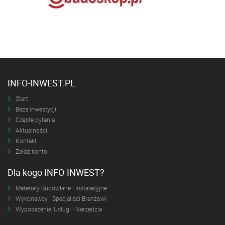
INFO-INWEST.PL
Start
Baza inwestycji
Częste pytania
Aktualności
Kontakt
Załóż konto
Dla kogo INFO-INWEST?
Materiały Budowlane i Instalacyjne
Wykonawcy i Specjaliści Branżowi
Wyposażenie, Usługi i Narzędzia