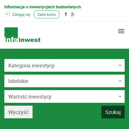
Informacje o inwestycjach budowlanych
Zaloguj się
Załóż konto
Togg
navi
Kategoria inwestycji
lubelskie
Wartość inwestycji