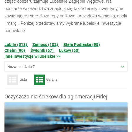
część obszaru zajmuje Lubelskie Zagłębie Węglowe. Na
obszarze województwa znajdują się także tereny inwestycyjne
zawierające małe złoża ropy naftowej oraz złoża wapienia, opoki
i margli. Poniżej przedstawiamy wybrane lubelskie inwestycje
budowlane.
Lublin (513)
Zamość (102)
Biała Podlaska (95)
Chełm (90)
Świdnik (67)
Łuków (60)
Inne inwestycje w lubelskie >>
Nazwa od A do Z
Lista
Galeria
Oczyszczalnia ścieków dla aglomeracji Firlej