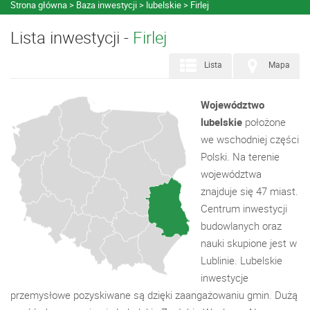
Strona główna
Baza inwestycji
lubelskie
Firlej
Lista inwestycji -
Firlej
Lista
Mapa
Województwo
lubelskie
położone
we wschodniej części
Polski. Na terenie
województwa
znajduje się 47 miast.
Centrum inwestycji
budowlanych oraz
nauki skupione jest w
Lublinie. Lubelskie
inwestycje
przemysłowe pozyskiwane są dzięki zaangażowaniu gmin. Dużą