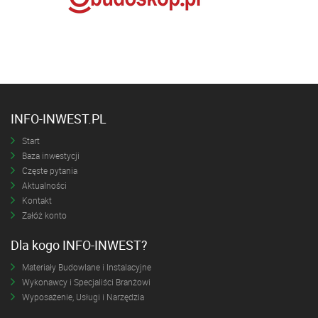
INFO-INWEST.PL
Start
Baza inwestycji
Częste pytania
Aktualności
Kontakt
Załóż konto
Dla kogo INFO-INWEST?
Materiały Budowlane i Instalacyjne
Wykonawcy i Specjaliści Branżowi
Wyposażenie, Usługi i Narzędzia