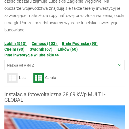
część obszaru zajmuje Lubelskie Zagłębie Węglowe. Na
obszarze województwa znajdują się także tereny inwestycyjne
zawierające małe złoża ropy naftowej oraz złoża wapienia, opoki
i margli. Poniżej przedstawiamy wybrane lubelskie inwestycje
budowlane.
Lublin (513)
Zamość (102)
Biała Podlaska (95)
Chełm (90)
Świdnik (67)
Łuków (60)
Inne inwestycje w lubelskie >>
Nazwa od A do Z
Lista
Galeria
Instalacja fotowoltaiczna 38,69 kWp MULTI -
GLOBAL