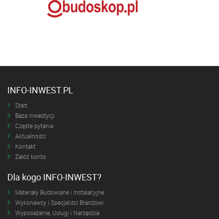
INFO-INWEST.PL
Start
Baza inwestycji
Częste pytania
Aktualności
Kontakt
Załóż konto
Dla kogo INFO-INWEST?
Materiały Budowlane i Instalacyjne
Wykonawcy i Specjaliści Branżowi
Wyposażenie, Usługi i Narzędzia