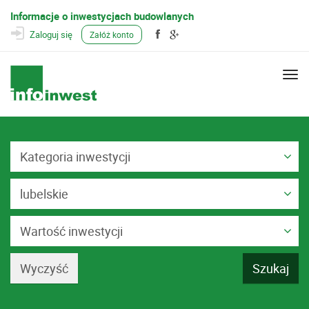
Informacje o inwestycjach budowlanych
Zaloguj się
Załóż konto
Togg
navi
Kategoria inwestycji
lubelskie
Wartość inwestycji