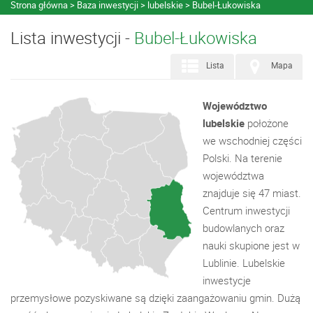
Strona główna
Baza inwestycji
lubelskie
Bubel-Łukowiska
Lista inwestycji -
Bubel-Łukowiska
Lista
Mapa
Województwo
lubelskie
położone
we wschodniej części
Polski. Na terenie
województwa
znajduje się 47 miast.
Centrum inwestycji
budowlanych oraz
nauki skupione jest w
Lublinie. Lubelskie
inwestycje
przemysłowe pozyskiwane są dzięki zaangażowaniu gmin. Dużą