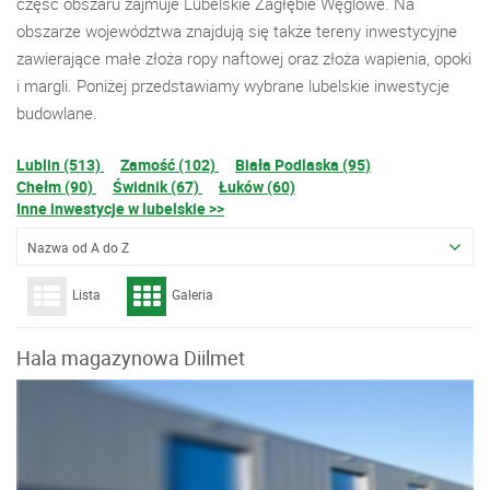
część obszaru zajmuje Lubelskie Zagłębie Węglowe. Na
obszarze województwa znajdują się także tereny inwestycyjne
zawierające małe złoża ropy naftowej oraz złoża wapienia, opoki
i margli. Poniżej przedstawiamy wybrane lubelskie inwestycje
budowlane.
Lublin (513)
Zamość (102)
Biała Podlaska (95)
Chełm (90)
Świdnik (67)
Łuków (60)
Inne inwestycje w lubelskie >>
Nazwa od A do Z
Lista
Galeria
Hala magazynowa Diilmet