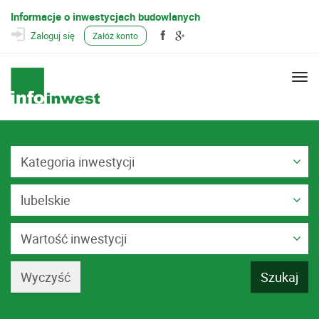
Informacje o inwestycjach budowlanych
Zaloguj się
Załóż konto
Togg
navi
Kategoria inwestycji
lubelskie
Wartość inwestycji