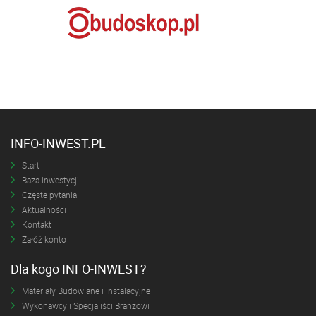
INFO-INWEST.PL
Start
Baza inwestycji
Częste pytania
Aktualności
Kontakt
Załóż konto
Dla kogo INFO-INWEST?
Materiały Budowlane i Instalacyjne
Wykonawcy i Specjaliści Branżowi