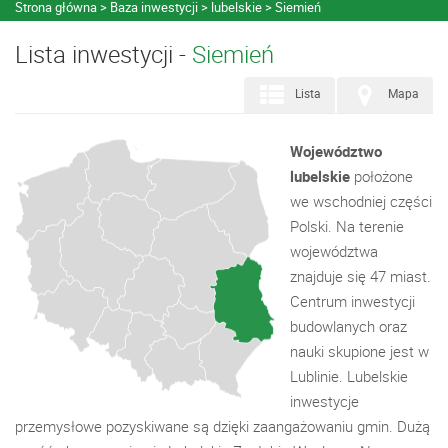
Strona główna
Baza inwestycji
lubelskie
Siemień
Lista inwestycji -
Siemień
Lista
Mapa
Województwo
lubelskie
położone
we wschodniej części
Polski. Na terenie
województwa
znajduje się 47 miast.
Centrum inwestycji
budowlanych oraz
nauki skupione jest w
Lublinie. Lubelskie
inwestycje
przemysłowe pozyskiwane są dzięki zaangażowaniu gmin. Dużą